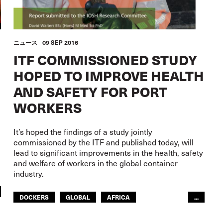
ニュース
09 SEP 2016
ITF COMMISSIONED STUDY
HOPED TO IMPROVE HEALTH
AND SAFETY FOR PORT
WORKERS
It’s hoped the findings of a study jointly
commissioned by the ITF and published today, will
lead to significant improvements in the health, safety
and welfare of workers in the global container
industry.
DOCKERS
GLOBAL
AFRICA
...
ITF AMERICAS
ARAB WORLD