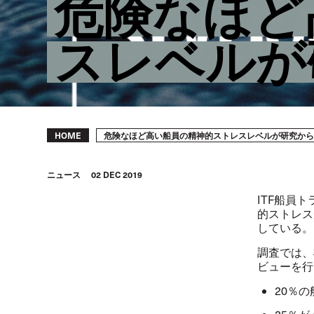
危険なほど
スレベルが
Breadcrumb
危険なほど高い船員の精神的ストレスレベルが研究から
HOME
ニュース
02 DEC 2019
ITF
船員ト
的ストレス
している。
調査では、
ビューを行
20
％の