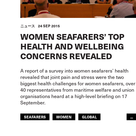
ニュース
24 SEP 2015
WOMEN SEAFARERS’ TOP
HEALTH AND WELLBEING
CONCERNS REVEALED
A report of a survey into women seafarers’ health
revealed that joint pain and stress were the two
biggest health challenges for women seafarers, over
40 representatives from maritime welfare and union
organisations heard at a high-level briefing on 17
September.
SEAFARERS
WOMEN
GLOBAL
...
AFRICA
ITF AMERICAS
ARAB WORLD