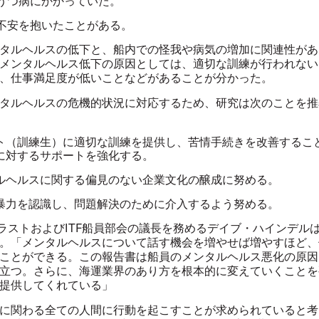
うつ病にかかっていた
。
不安を抱いたことがある。
タルヘルスの低下と、船内での怪我や病気の増加に関連性があ
メンタルヘルス低下の原因としては、適切な訓練が行われない
、仕事満足度が低いことなどがあることが分かった。
タルヘルスの危機的状況に対応するため、研究は次のことを推
ト（訓練生）に
適切な訓練を提供し、苦情手続きを改善するこ
に対するサポートを強化する。
ルヘルスに関する偏見のない企業文化の醸成に努める。
暴力を認識し、問題解決のために介入するよう努める。
ラストおよびITF船員部会の議長を務めるデイブ・ハインデル
。「メンタルヘルスについて話す機会を増やせば増やすほど、
ことができる。この報告書は船員のメンタルヘルス悪化の原因
立つ。さらに、海運業界のあり方を根本的に変えていくことを
提供してくれている」
に関わる全ての人間に行動を起こすことが求められていると考