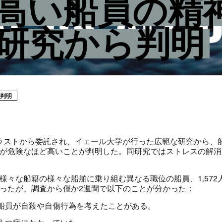
高い船員の精
研究から判明
判明
ラストから委託され、
イェール大学が行った広範な研究から、
が危険なほど高いことが判明した。同研究ではストレスの解消
様々な船籍の様々な船舶に乗り組む異なる職位の船員、1,572
ったが、調査から僅か2週間で以下のことが分かった：
船員が自殺や自傷行為を考えたことがある。