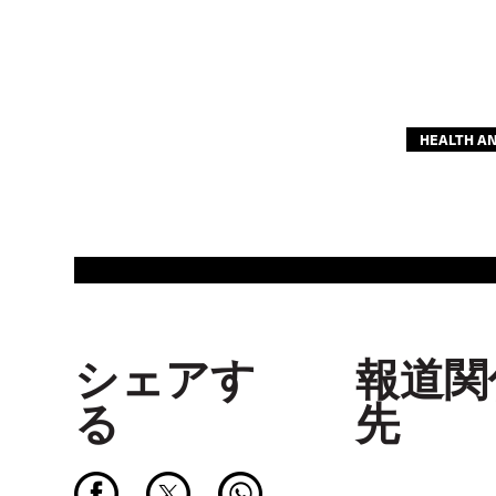
ASIA PACIFIC
EUROPE
HEALTH A
シェアす
報道関
る
先