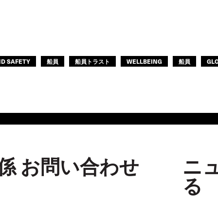
ASIA PACIFIC
EUROPE
ND SAFETY
船員
船員トラスト
WELLBEING
船員
GL
係 お問い合わせ
ニ
る