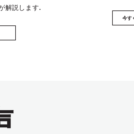
家が解説します.
今す
声