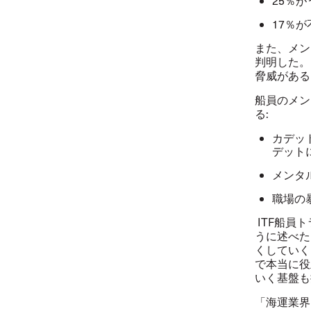
25
％が
17
％が
また、メン
判明した。
脅威がある
船員のメン
る
:
カデッ
デット
メンタ
職場の
ITF
船員ト
うに述べた
くしていく
で本当に役
いく基盤も
「海運業界