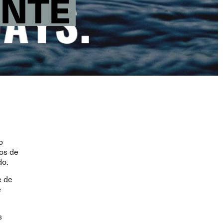
ENTE
o
os de
do.
e de
e
s