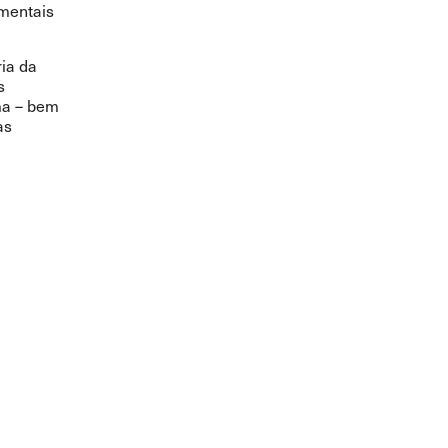
mentais
ia da
s
ma – bem
as