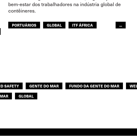
bem-estar dos trabalhadores na indústria global de
contêineres.
PORTUÁRIOS
GLOBAL
ITF ÁFRICA
...
ITF AMÉRICAS
MUNDO ÁRABE
ÁSIA PACÍFICO
EUROPA
ND SAFETY
GENTE DO MAR
FUNDO DA GENTE DO MAR
WE
 MAR
GLOBAL