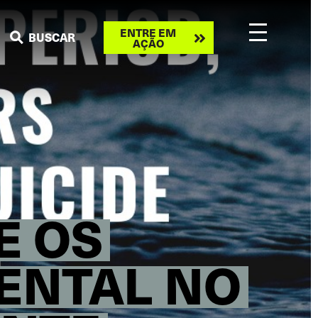
Take
ENTRE EM
BUSCAR
AÇÃO
action
E OS
MENTAL NO