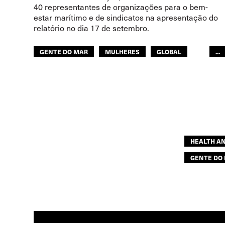
40 representantes de organizações para o bem-
estar marítimo e de sindicatos na apresentação do
relatório no dia 17 de setembro.
GENTE DO MAR
MULHERES
GLOBAL
...
ITF ÁFRICA
ITF AMÉRICAS
MUNDO ÁRABE
ÁSIA PACÍFICO
EUROPA
HEALTH A
GENTE DO