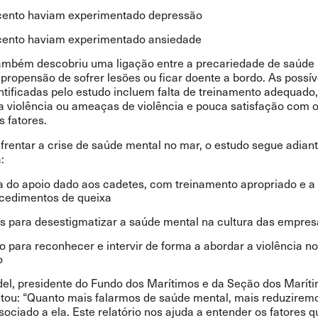
cento haviam experimentado depressão
cento haviam experimentado ansiedade
ambém descobriu uma ligação entre a precariedade de saúde 
propensão de sofrer lesões ou ficar doente a bordo. As possív
ntificadas pelo estudo incluem falta de treinamento adequado,
a violência ou ameaças de violência e pouca satisfação com o
s fatores.
frentar a crise de saúde mental no mar, o estudo segue adiant
:
 do apoio dado aos cadetes, com treinamento apropriado e a
cedimentos de queixa
s para desestigmatizar a saúde mental na cultura das empres
o para reconhecer e intervir de forma a abordar a violência no
o
el, presidente do Fundo dos Marítimos e da Seção dos Marít
tou: “Quanto mais falarmos de saúde mental, mais reduzirem
ociado a ela. Este relatório nos ajuda a entender os fatores q