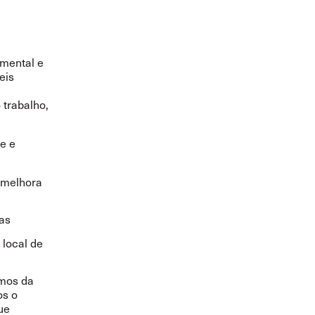
mental e
eis
 trabalho,
e e
 melhora
as
 local de
imos da
os o
ue