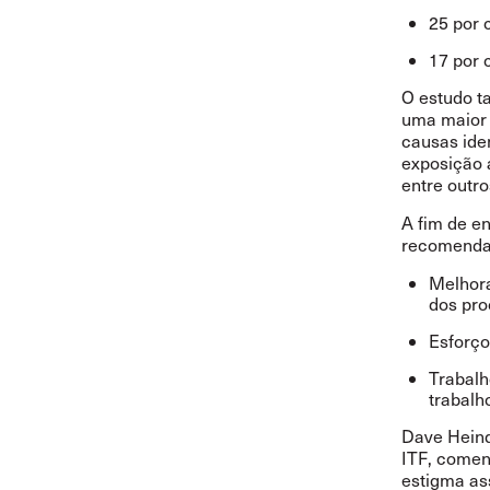
25 por 
17 por 
O estudo t
uma maior 
causas ide
exposição 
entre outro
A fim de en
recomenda
Melhora
dos pro
Esforço
Trabalh
trabalh
Dave Heind
ITF, comen
estigma ass