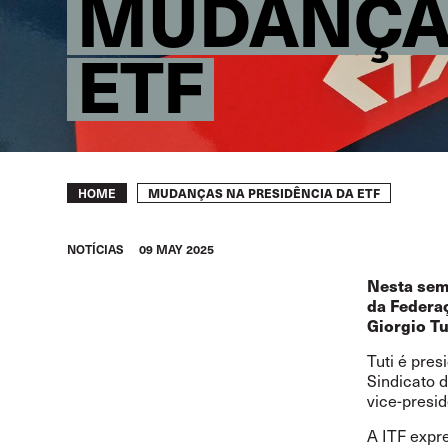
MUDANÇAS
ETF
Breadcrumb
MUDANÇAS NA PRESIDÊNCIA DA ETF
HOME
NOTÍCIAS
09 MAY 2025
Nesta sema
da Federa
Giorgio Tu
Tuti é pres
Sindicato 
vice-presi
A ITF expr