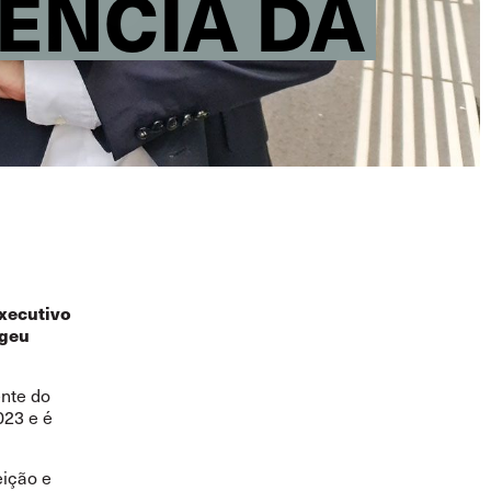
ÊNCIA DA
Executivo
egeu
ente do
023 e é
eição e