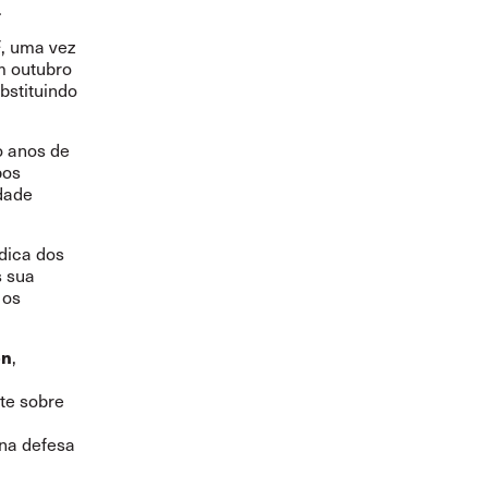
.
F, uma vez
m outubro
bstituindo
o anos de
pos
edade
dica dos
s sua
 os
on
,
te sobre
 na defesa