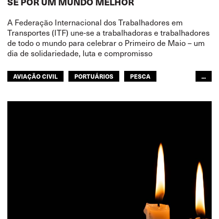
SE POR UM MUNDO MELHOR
A Federação Internacional dos Trabalhadores em
Transportes (ITF) une-se a trabalhadoras e trabalhadores
de todo o mundo para celebrar o Primeiro de Maio – um
dia de solidariedade, luta e compromisso
AVIAÇÃO CIVIL
PORTUÁRIOS
PESCA
...
NAVEGAÇÃO INTERIOR
FERROVIAS
TRANSPORTE RODOVIÁRIO
GENTE DO MAR
TURISMO
TRANSPORTE URBANO
ARMAZÉNS
MULHERES
JUVENTUDE
GLOBAL
ITF ÁFRICA
MUNDO ÁRABE
ÁSIA PACÍFICO
EUROPA
AMÉRICA DO NORTE
ITF AMÉRICAS