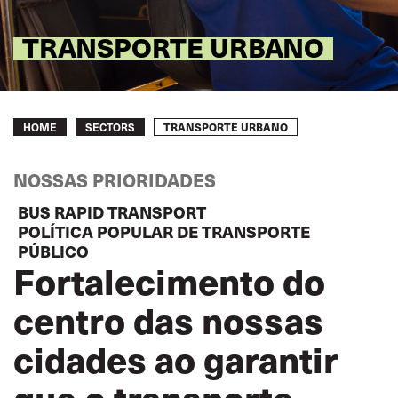
TRANSPORTE URBANO
Breadcrumb
TRANSPORTE URBANO
HOME
SECTORS
NOSSAS PRIORIDADES
BUS RAPID TRANSPORT
POLÍTICA POPULAR DE TRANSPORTE
PÚBLICO
Fortalecimento do
centro das nossas
cidades ao garantir
que o transporte