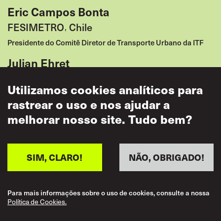
Eric Campos Bonta
FESIMETRO
Chile
,
Presidente do Comitê Diretor de Transporte Urbano da ITF
Julian Ehret
ver.di
Germany
,
Utilizamos cookies analíticos para
Vice Chair (Road)
rastrear o uso e nos ajudar a
C A Rajasridhar
melhorar nosso site. Tudo bem?
AIRF
Índia
,
2º Vice-Presidente
SIM, CLARO!
NÃO, OBRIGADO!
Rute Caires
CNTTL
Brazil
,
Para mais informações sobre o uso de cookies, consulte a nossa
Women Transport Workers' Representative
Política de Cookies.
Jas Giri