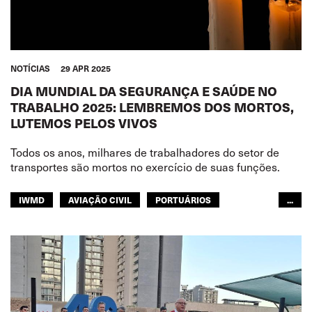
NOTÍCIAS
29 APR 2025
DIA MUNDIAL DA SEGURANÇA E SAÚDE NO
TRABALHO 2025: LEMBREMOS DOS MORTOS,
LUTEMOS PELOS VIVOS
Todos os anos, milhares de trabalhadores do setor de
transportes são mortos no exercício de suas funções.
IWMD
AVIAÇÃO CIVIL
PORTUÁRIOS
...
PESCA
NAVEGAÇÃO INTERIOR
JOINT DOCK AND SEA
FERROVIAS
TRANSPORTE RODOVIÁRIO
GENTE DO MAR
TURISMO
TRANSPORTE URBANO
ARMAZÉNS