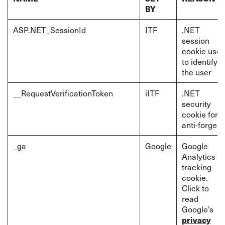
BY
ASP.NET_SessionId
ITF
.NET
session
cookie use
to identify
the user
__RequestVerificationToken
iITF
.NET
security
cookie for
anti-forgery
_ga
Google
Google
Analytics
tracking
cookie.
Click to
read
Google’s
privacy