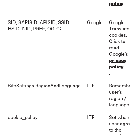
policy
.
SID, SAPISID, APISID, SSID,
Google
Google
HSID, NID, PREF, OGPC
Translate
cookies.
Click to
read
Google’s
privacy
policy
.
SiteSettings.RegionAndLanguage
ITF
Remember
user’s
region /
language
cookie_policy
ITF
Set when a
user agrees
to the