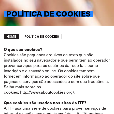
POLÍTICA DE COOKIES
Breadcrumb
POLÍTICA DE COOKIES
HOME
O que são cookies?
Cookies são pequenos arquivos de texto que são
instalados no seu navegador e que permitem ao operador
prover serviços para os usuários da rede tais como
inscrição e discussão online. Os cookies também
fornecem informação ao operador do site sobre que
páginas e serviços são acessados e com que frequência.
Saiba mais sobre os
cookies:
http://www.aboutcookies.org/
.
Que cookies são usados nos sites da ITF?
A ITF usa uma série de cookies para prover serviços de
internet a você e aos demais usuários. A ITF também