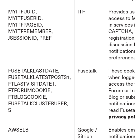
MYITFUUID,
ITF
Provides user
MYITFUSERID,
access to MyI
MYITFPAGEID,
in services in
MYITFREMEMBER,
CAPTCHA,
JSESSIONID, PREF
registration,
discussion fo
notifications 
preferences
FUSETALKLASTDATE,
Fusetalk
These cookies
FUSETALKLATESTPOSTS1,
when logged-i
FTLASTVISITDATE1,
access the Cr
FTFORUMCOOKIE,
Forum or Insp
FTBLOGCOOKIE,
Blog or subscr
FUSETALKCLUSTERUSER,
notifications. 
S
read Fusetalk
privacy polic
AWSELB
Google /
Enables emai
Sitrion
notifications 