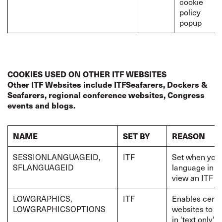
cookie
policy
popup
COOKIES USED ON OTHER ITF WEBSITES
Other ITF Websites include ITFSeafarers, Dockers &
Seafarers, regional conference websites, Congress
events and blogs.
NAME
SET BY
REASON
SESSIONLANGUAGEID,
ITF
Set when you 
SFLANGUAGEID
language in w
view an ITF w
LOWGRAPHICS,
ITF
Enables certa
LOWGRAPHICSOPTIONS
websites to b
in 'text only' 