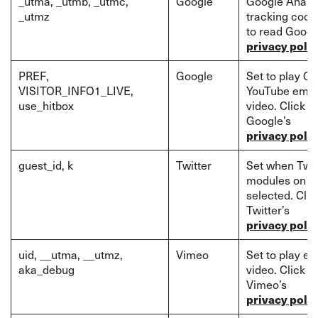
_utma, _utmb, _utmc,
Google
Google Analyt
_utmz
tracking cooki
to read Googl
privacy polic
PREF,
Google
Set to play G
VISITOR_INFO1_LIVE,
YouTube emb
use_hitbox
video. Click t
Google’s
privacy polic
guest_id, k
Twitter
Set when Twit
modules on p
selected. Clic
Twitter’s
privacy polic
uid, __utma, __utmz,
Vimeo
Set to play 
aka_debug
video. Click t
Vimeo’s
privacy polic