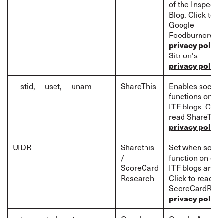
of the Inspect
Blog. Click to
Google
Feedburners'
privacy polic
Sitrion's
privacy polic
__stid, __uset, __unam
ShareThis
Enables socia
functions on c
ITF blogs. Cli
read ShareTh
privacy polic
UIDR
Sharethis
Set when soci
/
function on ce
ScoreCard
ITF blogs are
Research
Click to read
ScoreCardRe
privacy polic