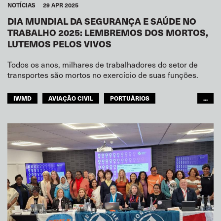
NOTÍCIAS
29 APR 2025
DIA MUNDIAL DA SEGURANÇA E SAÚDE NO
TRABALHO 2025: LEMBREMOS DOS MORTOS,
LUTEMOS PELOS VIVOS
Todos os anos, milhares de trabalhadores do setor de
transportes são mortos no exercício de suas funções.
IWMD
AVIAÇÃO CIVIL
PORTUÁRIOS
...
PESCA
NAVEGAÇÃO INTERIOR
JOINT DOCK AND SEA
FERROVIAS
TRANSPORTE RODOVIÁRIO
GENTE DO MAR
TURISMO
TRANSPORTE URBANO
ARMAZÉNS
MULHERES
JUVENTUDE
SEGURANÇA
GLOBAL