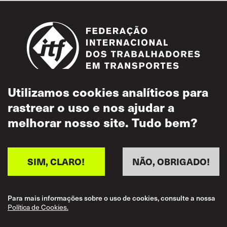
Cathrine Sæther Ertsås
Fagforbundet
Norway
,
Regional representative
Balvinder Bir
Unite the Union
Great Britain
,
Utilizamos cookies analíticos para
Regional representative
rastrear o uso e nos ajudar a
Footer
Acessibilidade
Liesbet Verboven
melhorar nosso site. Tudo bem?
Termos de Uso
ACV-CSC Transcom
Belgium
,
Política de Cookies
Representante das Trabalhadoras em Transportes
Uso Aceitável
SIM, CLARO!
NÃO, OBRIGADO!
LATIN AMERICA/CARIBBEAN
Política de
Privacidade
Para mais informações sobre o uso de cookies, consulte a nossa
Política de Respeito
Política de Cookies.
Cristina Sánchez Pavón
Mútuo