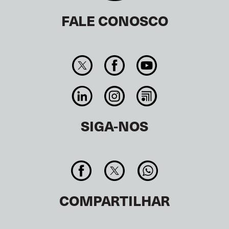
MSTKS
India
FALE CONOSCO
Regional representative
EUROPE
Hülya Grünefeld
ver.di
Germany
,
Regional representative
SIGA-NOS
Avital Shapira-Shabirow
Histadrut
Israel
,
Regional representative
Vana Bosto
COMPARTILHAR
SUC
Croatia
,
Regional representative