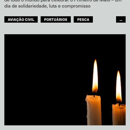
dia de solidariedade, luta e compromisso
AVIAÇÃO CIVIL
PORTUÁRIOS
PESCA
...
NAVEGAÇÃO INTERIOR
FERROVIAS
TRANSPORTE RODOVIÁRIO
GENTE DO MAR
TURISMO
TRANSPORTE URBANO
ARMAZÉNS
MULHERES
JUVENTUDE
GLOBAL
ITF ÁFRICA
MUNDO ÁRABE
ÁSIA PACÍFICO
EUROPA
AMÉRICA DO NORTE
ITF AMÉRICAS