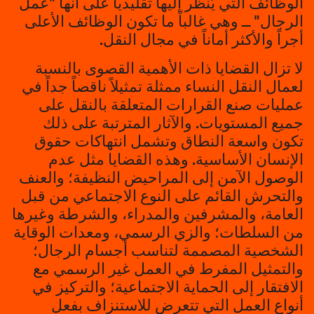
الوظائف التي يُنظر إليها تقليدياً على أنها "عمل
الرجال" ــ وهي غالباً ما تكون الوظائف الأعلى
أجراً والأكثر أماناً في مجال النقل.
لا تزال القضايا ذات الأهمية القصوى بالنسبة
لعمال النقل النساء ممثلة تمثيلاً ناقصاً جداً في
عمليات صنع القرارات المتعلقة بالنقل على
جميع المستويات. والآثار المترتبة على ذلك
تكون واسعة النطاق وتشمل انتهاكات حقوق
الإنسان الأساسية. وهذه القضايا مثل عدم
الوصول الآمن إلى المراحيض النظيفة؛ والعنف
والتحرش القائم على النوع الاجتماعي من قبل
العامة، والمشرفين والمدراء، والشرطة وغيرها
من السلطات؛ والزي الرسمي، ومعدات الوقاية
الشخصية المصممة لتناسب أجسام الرجال؛
والتمثيل المفرط في العمل غير الرسمي مع
الافتقار إلى الحماية الاجتماعية؛ والتركيز في
أنواع العمل التي تتعرض للاستنزاف بفعل