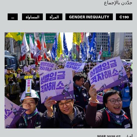
جدّدن بالإجماع
C190
GENDER INEQUALITY
المرأة
المساواة
...
GLOBAL
أخبار
07 MAR 2025