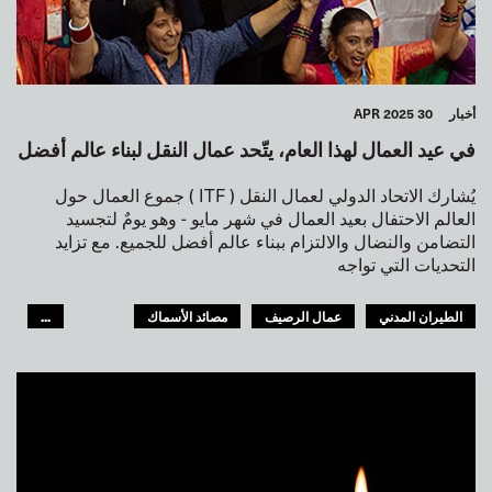
أخبار
30 APR 2025
في عيد العمال لهذا العام، يتّحد عمال النقل لبناء عالم أفضل
يُشارك الاتحاد الدولي لعمال النقل ( ITF ) جموع العمال حول
العالم الاحتفال بعيد العمال في شهر مايو - وهو يومٌ لتجسيد
التضامن والنضال والالتزام ببناء عالم أفضل للجميع. مع تزايد
التحديات التي تواجه
الطيران المدني
عمال الرصيف
مصائد الأسماك
...
الملاحة الداخلية
السكك الحديدية
النقل البري
البحارة
السياحة
النقل الحضري
المستودعات
المرأة
الشباب
GLOBAL
الـITF في افريقيا
العالم العربي
آسيا والمحيط الهادئ
أوروبا