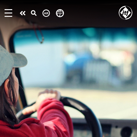
Skip
to
Take
main
content
action