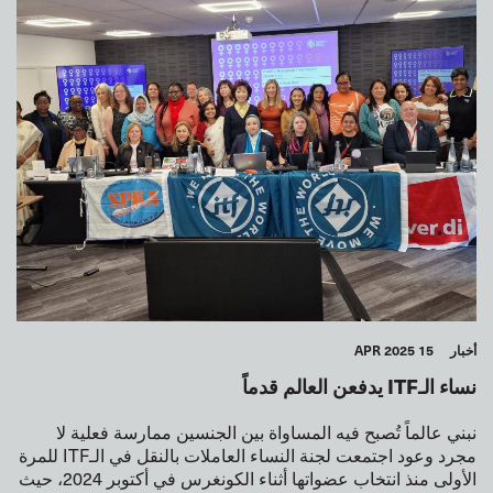
البحارة
السياحة
النقل الحضري
المستودعات
المرأة
الشباب
السلامة
GLOBAL
أخبار
15 APR 2025
نساء الـITF يدفعن العالم قدماً
نبني عالماً تُصبح فيه المساواة بين الجنسين ممارسة فعلية لا
مجرد وعود اجتمعت لجنة النساء العاملات بالنقل في الـITF للمرة
الأولى منذ انتخاب عضواتها أثناء الكونغرس في أكتوبر 2024، حيث