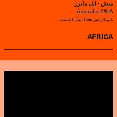
ميش - ايل مايرز
Australia
MUA
,
نائب الرئيس and الممثّل الإقليمي
AFRICA
آنيكا مانافي
Togo
SYNTRAPAL
,
الممثّل الإقليمي
Elgiva Bernice Baptista
NATAU
Namibia
,
Regional representative
Morrine Mangoja
KHAWU
Kenya
,