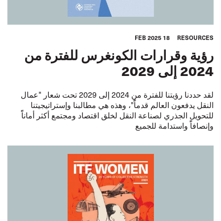
18 FEB 2025
RESOURCES
رؤية وقرارات الكونغرس للفترة من
2024 إلى 2029
لقد حددنا رؤيتنا للفترة من 2024 إلى 2029 تحت شعار "عمال
النقل يدفعون العالم قدماًً"، وهذه هي مطالبنا وإستراتيجيتنا
للتحويل الجذري لصناعة النقل لخلق اقتصاد ومجتمع أكثر أماناًً
وإنصافاًً واستدامة للجميع