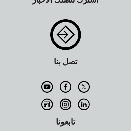
ياسمين لاباردا
Philippines
AMOSUP
,
ممثلة النساء العاملات بالنقل
Mich-Elle Myers
MUA
Australia
,
Regional representative
تصل بنا
Sheela Naikwade
MSTKS
India
,
Regional representative
EUROPE
Hülya Grünefeld
تابعونا
ver.di
Germany
,