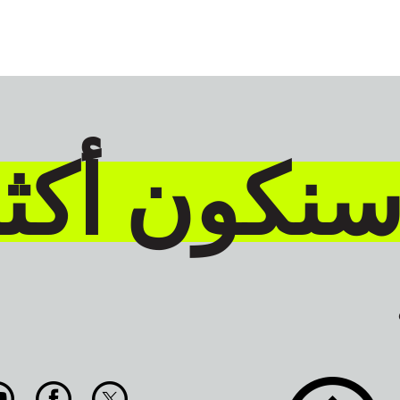
سنكون أكث