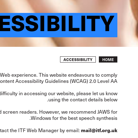
ESSIBILITY
Breadcrumb
ACCESSIBILITY
HOME
ctive Web experience. This website endeavours to comply
ntent Accessibility Guidelines (WCAG) 2.0 Level AA.
fficulty in accessing our website, please let us know
using the contact details below.
ndard screen readers. However, we recommend JAWS for
Windows for the best speech synthesis.
mail@itf.org.uk
contact the ITF Web Manager by email: