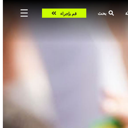
Take
ّة
بحث
قم بإجراء
action