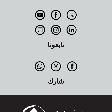
تابعونا
شارك