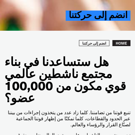
انضم إلى حركتنا
Breadcrumb
انضم إلى حركتنا
HOME
هل ستساعدنا في بناء
مجتمع ناشطين عالمي
قوي مكون من 100,000
عضو؟
تنبع قوتنا من تضامننا. كلما زاد عدد من يتخذون إجراءات من بيننا
عبر الحدود والقطاعات، كلما تمكنّا من إظهار قوتنا الجماعية
لصنّاع القرار والرؤساء والعالم.
نحن مجتمع من الناشطين على مستوى العالم، نناصر حقوق