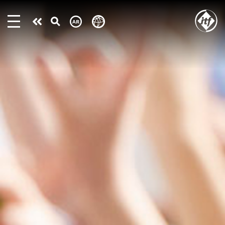
Skip
to
Take
main
content
action