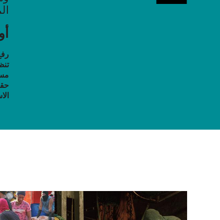
ال
أو
رفع
تنظ
مسا
حقو
الا