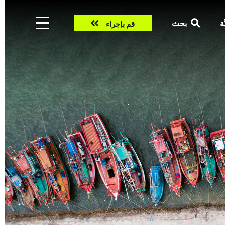
Take
ّة
بحث
قم بإجراء
action