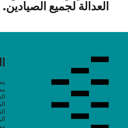
العدالة لجميع الصيادين.
ال
يت
مض
ال
ال
ال
ال
وه