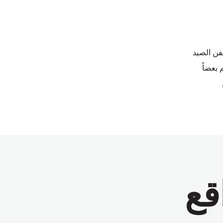
ن الصيد
 بعضاً
قع