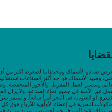
قضايا
عرض صيادو الأسماك ومحيطاتنا لضغوط أكبر من أ
ى، وصيد الأسماك هو أحد أكثر الصناعات استغلالي
عالم. وينتشر العمل المفرط، والأجور المنخفضة، 
عمل غير الآمنة في جميع أنحاء الصناعة، ولا يزال ال
قسري أو العبودية في البحر أمراً شائعاً. وتستمر شر
مأكولات البحرية في إعطاء الأولوية للأرباح فوق كل ا
ي بذلك تقود السباق نحو الحضيض، وتزيد من تفاق