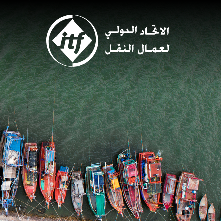
Skip
to
main
content