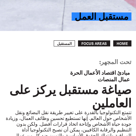
مستقبل العمل
Breadcrumb
المستقبل
FOCUS AREAS
HOME
تحت المجهر:
مبادئ اقتصاد الأعمال الحرة
عمال المنصات
صياغة مستقبل يركز على
العاملين
تتمتع التكنولوجيا بالقدرة على تغيير طريقة نقل البضائع ونقل
الأشخاص حول العالم. إنها تستطيع تحسين وظائف العمال، وزيادة
جودة حياة الأشخاص وإتاحة اتخاذ قرارات أفضل. ولكن بدون
التنظيم والرقابة الكافيين، يمكن أن تصبح التكنولوجيا أداة
للمراقبة وانتهاك الحقوق الأساسية والتمييز ضد كل من عمال