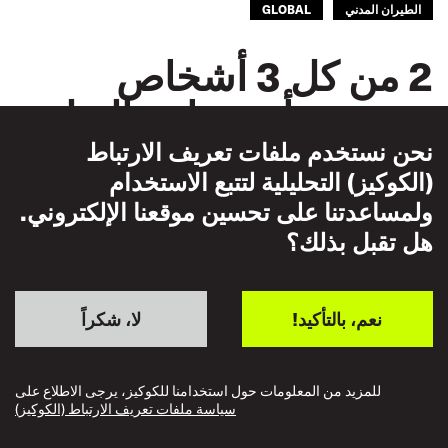
الطيران المدني
GLOBAL
2 من كل 3 أشخاص
يعتقدون أن صناعة النقل
ستكون أفضل حالاً إذا
نحن نستخدم ملفات تعريف الارتباط
(الكوكيز) التحليلية لتتبع الاستخدام
شارك عمال النقل بصورة
ولمساعدتنا على تحسين موقعنا الإلكتروني.
أكبر في صنع القرار.
هل تقبل بذلك؟
نعم، بالتأكيد!
لا، شكراً
للمزيد من المعلومات حول استخدامنا للكوكيز، يرجى الاطلاع على
سياسة ملفات تعريف الارتباط (الكوكيز)
ON THE GROUND