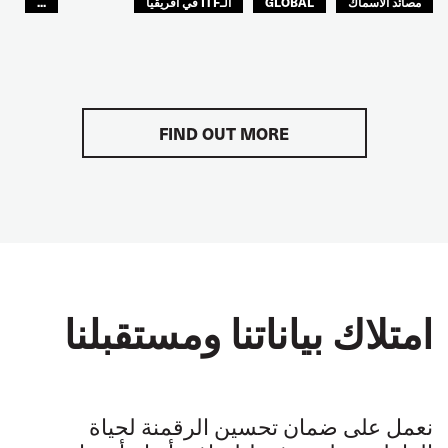
مصائد الأسماك
GLOBAL
الـITF في افريقيا
...
آسيا والمحيط الهادئ
أوروبا
أمريكا اللاتينية
FIND OUT MORE
امتلاك بياناتنا ومستقبلنا
نعمل على ضمان تحسين الرقمنة لحياة