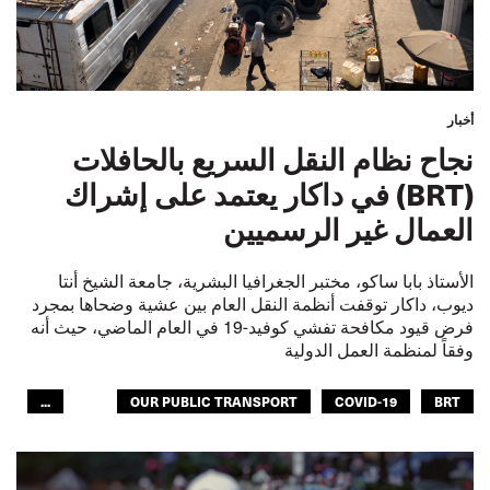
أخبار
نجاح نظام النقل السريع بالحافلات
(BRT) في داكار يعتمد على إشراك
العمال غير الرسميين
الأستاذ بابا ساكو، مختبر الجغرافيا البشرية، جامعة الشيخ أنتا
ديوب، داكار توقفت أنظمة النقل العام بين عشية وضحاها بمجرد
فرض قيود مكافحة تفشي كوفيد-19 في العام الماضي، حيث أنه
وفقاً لمنظمة العمل الدولية
...
OUR PUBLIC TRANSPORT
COVID-19
BRT
النقل الحضري
الـITF في افريقيا