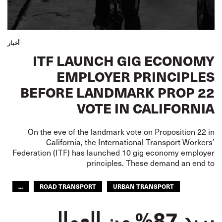
أخبار
ITF LAUNCH GIG ECONOMY
EMPLOYER PRINCIPLES
BEFORE LANDMARK PROP 22
VOTE IN CALIFORNIA
On the eve of the landmark vote on Proposition 22 in
California, the International Transport Workers’
Federation (ITF) has launched 10 gig economy employer
principles. These demand an end to
...
ROAD TRANSPORT
URBAN TRANSPORT
YOUTH
ITF AMERICAS
GLOBAL
يريد 87% من العمال