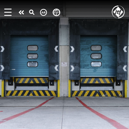
Skip
to
Take
main
content
action