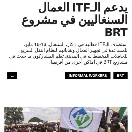
يدعم الـITF العمال
السنغاليين في مشروع
BRT
استضاف الـITF فعالية في داكار، السنغال، 13-15 مايو،
للمساعدة في تجهيز العمال ونقاباتهم لنظام النقل السريع
للحافلات المخطط له في المدينة. تعلم المشاركون ما حدث في
مشاريع BRT في أماكن أخرى من أفريقيا،
...
INFORMAL WORKERS
BRT
OUR PUBLIC TRANSPORT
النقل العام
عمال
النقل الحضري
الـITF في افريقيا
GLOBAL