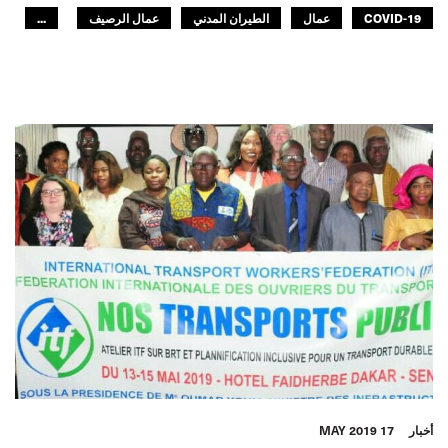
COVID-19
عمال
الطيران المدني
عمال الرصيف
...
مصائد الأسماك
الملاحة الداخلية
السكك الحديدية
النقل البري
البحارة
السياحة
النقل الحضري
الـITF في افريقيا
أمريكا اللاتينية
العالم العربي
آسيا والمحيط الهادئ
GLOBAL
أخبار
17 MAY 2019