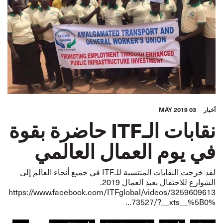
أخبار
03 MAY 2019
نقابات الـITF حاضرة بقوة
في يوم العمال العالمي
لقد خرجت النقابات المنتسبة للـITF في جميع أنحاء العالم إلى
الشوارع للاحتفال بعيد العمال 2019.
https://www.facebook.com/ITFglobal/videos/3259609613
73527/?__xts__%5B0%…