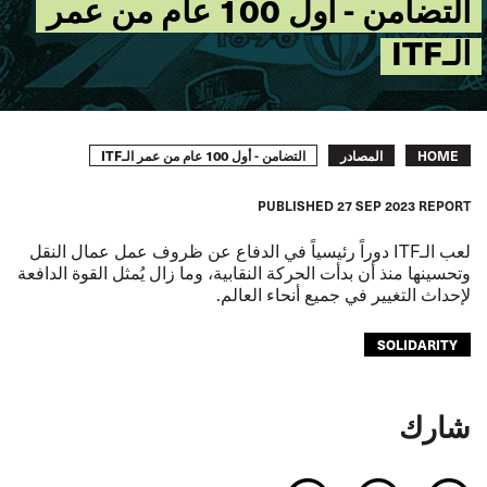
التضامن - أول 100 عام من عمر
الـITF
Breadcrumb
التضامن - أول 100 عام من عمر الـITF
HOME
المصادر
PUBLISHED
27 SEP 2023
REPORT
لعب الـ
ITF
دوراً رئيسياً في الدفاع عن ظروف عمل عمال النقل
وتحسينها منذ أن بدأت الحركة النقابية، وما زال يُمثل القوة الدافعة
لإحداث التغيير في جميع أنحاء العالم.
SOLIDARITY
شارك