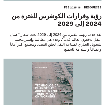
18 FEB 2025
RESOURCES
رؤية وقرارات الكونغرس للفترة من
2024 إلى 2029
لقد حددنا رؤيتنا للفترة من 2024 إلى 2029 تحت شعار "عمال
النقل يدفعون العالم قدماًً"، وهذه هي مطالبنا وإستراتيجيتنا
للتحويل الجذري لصناعة النقل لخلق اقتصاد ومجتمع أكثر أماناًً
وإنصافاًً واستدامة للجميع