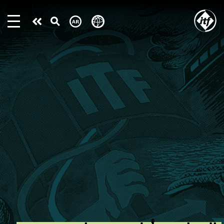
Skip
to
Take
main
content
action