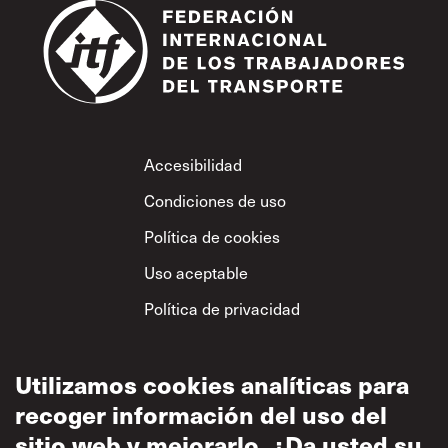
Footer
Accesibilidad
Condiciones de uso
Política de cookies
Uso aceptable
Política de privacidad
Política sobre el
respeto mutuo
Utilizamos cookies analíticas para
recoger información del uso del
sitio web y mejorarlo. ¿Da usted su