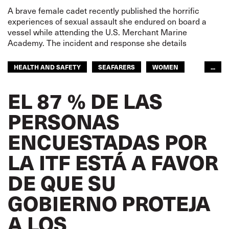
A brave female cadet recently published the horrific
experiences of sexual assault she endured on board a
vessel while attending the U.S. Merchant Marine
Academy. The incident and response she details
HEALTH AND SAFETY
SEAFARERS
WOMEN
...
SEAFARERS
WOMEN
ITF AMERICAS
EL 87 % DE LAS
GLOBAL
PERSONAS
ENCUESTADAS POR
LA ITF ESTÁ A FAVOR
DE QUE SU
GOBIERNO PROTEJA
A LOS