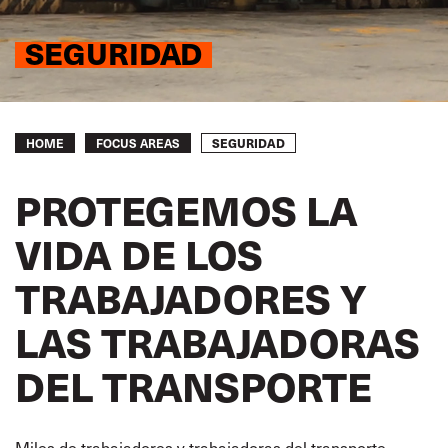
SEGURIDAD
Breadcrumb
SEGURIDAD
HOME
FOCUS AREAS
PROTEGEMOS LA
VIDA DE LOS
TRABAJADORES Y
LAS TRABAJADORAS
DEL TRANSPORTE
Miles de trabajadores y trabajadoras del transporte