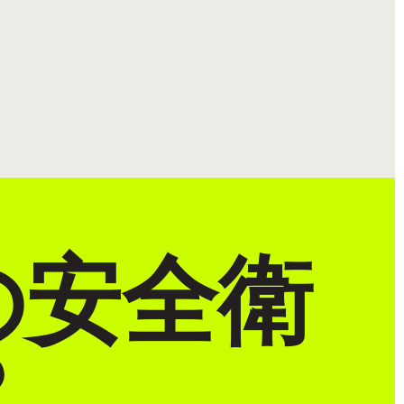
の安全衛
？