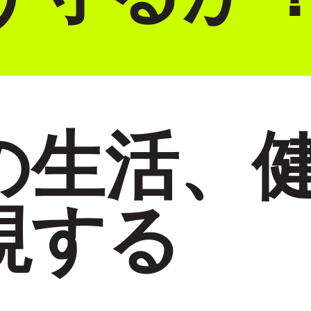
の生活、
視する