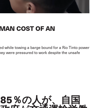
MAN COST OF AN
ed while towing a barge bound for a Rio Tinto power
They were pressured to work despite the unsafe
85％の人が、自国