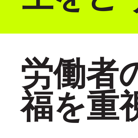
労働者
福を重