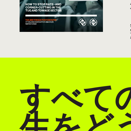
すべて
生をど