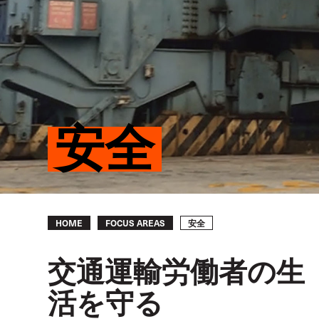
安全
Breadcrumb
安全
HOME
FOCUS AREAS
交通運輸労働者の生
活を守る