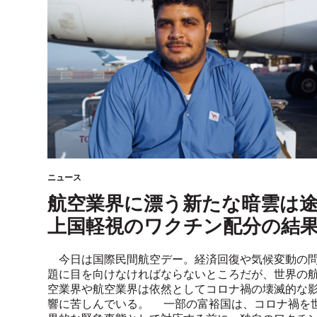
ニュース
航空業界に漂う新たな暗雲は
上国軽視のワクチン配分の結
今日は国際民間航空デー。経済回復や気候変動の
題に目を向けなければならないところだが、世界の
空業界や航空業界は依然としてコロナ禍の壊滅的な
響に苦しんでいる。 一部の富裕国は、コロナ禍を