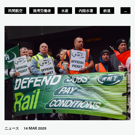
民間航空
港湾労働者
水産
内陸水運
鉄道
...
路面運輸
船員
観光
都市交通
倉庫
女性
青年
GLOBAL
アフリカ地域
ITFアラブ地域
アジア太平洋
アフリカ
アフリカ
ITF米州間地域
ニュース
14 MAR 2025