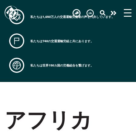
Skip
to
Take
main
私たちは1,650万人の交通運輸労働者の声を代弁しています。
content
action
私たちは740の交通運輸労組と共にあります。
私たちは世界150カ国の労働組合を繋げます。
アフリカ