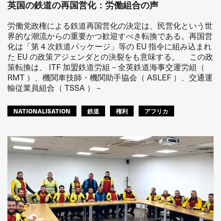
英国の鉄道の再国営化：労働組合の声
労働党政権による鉄道再国営化の決定は、民営化という世
界的な潮流からの重要かつ歓迎すべき転換である。再国営
化は「第 4 次鉄道パッケージ」等の EU 指令に組み込まれ
た EU の政策アジェンダとの決裂をも意味する。 この政
策転換は、 ITF 加盟鉄道労組－全英鉄道海事交運労組（
RMT ）、機関車技師・機関助手協会（ ASLEF ）、交通運
輸従業員組合（ TSSA ）－
NATIONALISATION
鉄道
権利
アフリカ