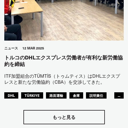
ニュース
12 MAR 2025
トルコのDHLエクスプレス労働者が有利な新労働協
約を締結
ITF加盟組合のTÜMTİS（トゥムティス）はDHLエクスプ
レスと新たな労働協約（CBA）を交渉してきた。
DHL
TÜRKIYE
路面運輸
倉庫
説明責任
...
アフリカ
もっと見る