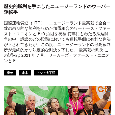
歴史的勝利を手にしたニュージーランドのウーバー
運転手
国際運輸労連（ ITF ）、ニュージーランド最高裁で全会一
致の画期的な勝利を収めた加盟組合のワーカーズ・ファー
スト・ユニオンと E tū 労組を祝福 何年にもわたる法廷闘
争の中、訴訟のどの段階においても運転手側に有利な判決
が下されてきたが、この度、ニュージーランドの最高裁判
所が最終的かつ決定的な判決を下した。 最高裁の判決 こ
の訴訟は 2021 年 7 月、ワーカーズ・ファースト・ユニオ
ンと E
青年
未来
アジア太平洋