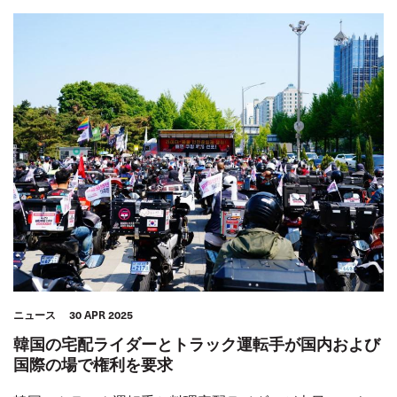
女性
青年
GLOBAL
アフリカ地域
ITFアラブ地域
アジア太平洋
アフリカ
アフリカ
ITF米州間地域
ニュース
30 APR 2025
韓国の宅配ライダーとトラック運転手が国内および
国際の場で権利を要求