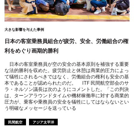
大きな影響を与えた事例
日本の客室乗務員組合が疲労、安全、労働組合の権
利をめぐり画期的勝利
日本の客室乗務員が空の安全の基本原則を補強する重要
な法的勝利を収めた。疲労防止と休憩は商業的圧力によっ
て犠牲にされるべきではなく、労働組合の権利も安全の基
本であることが認められたのだ。 ITF 民間航空部会のサ
ラ・ネルソン議長は次のようにコメントした。「この判決
は、ターンアラウンドタイムや機材稼働率に対する商業的
圧力が、乗客や乗務員の安全を犠牲にしてはならないとい
う明確なメッセージを送っている
民間航空
アジア太平洋