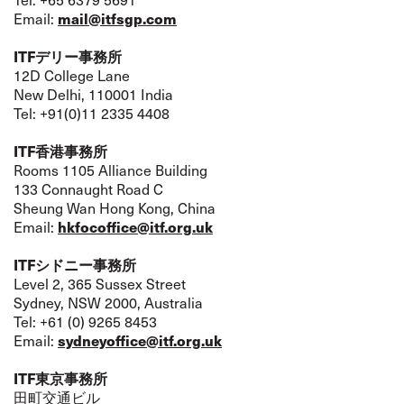
mail@itfsgp.com
Email:
ITFデリー事務所
12D College Lane
New Delhi, 110001 India
Tel: +91(0)11 2335 4408
ITF香港事務所
Rooms 1105 Alliance Building
133 Connaught Road C
Sheung Wan Hong Kong, China
hkfocoffice@itf.org.uk
Email:
ITFシドニー事務所
Level 2, 365 Sussex Street
Sydney, NSW 2000, Australia
Tel: +61 (0) 9265 8453
sydneyoffice@itf.org.uk
Email:
ITF東京事務所
田町交通ビル