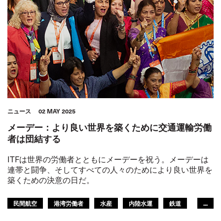
ニュース
02 MAY 2025
メーデー：より良い世界を築くために交通運輸労働
者は団結する
ITFは世界の労働者とともにメーデーを祝う。メーデーは
連帯と闘争、そしてすべての人々のためにより良い世界を
築くための決意の日だ。
民間航空
港湾労働者
水産
内陸水運
鉄道
...
路面運輸
船員
観光
都市交通
倉庫