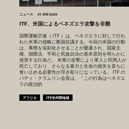
ニュース
07 JAN 2026
ITF、米国によるベネズエラ攻撃を非難
国際運輸労連（ ITF ）は、ベネズエラに対して行わ
れた米軍の侵略に断固抗議する。今回の米国の行動
は、事態を深刻化させることが憂慮され、国家主
権、国際法、平和と民族自決の基本原則を明らかに
侵害する行為だ。 米軍の攻撃により軍人と民間人が
死亡しており、さらなる暴力と生命の損失を直ちに
食い止める必要性が浮き彫りになっている。 ITF の
パディ・クラムリン会長は、「この行為はベネズエ
ラの政治的
アフリカ
ITF米州間地域