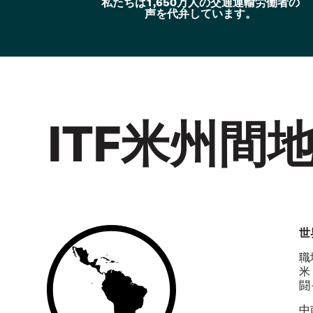
私たちは1,650万人の交通運輸労働者の
声を代弁しています。
ITF米州間
世
職
米
闘
中