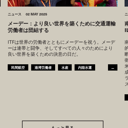
ニュース
02 MAY 2025
ニ
メーデー：より良い世界を築くために交通運輸
労働者は団結する
ITFは世界の労働者とともにメーデーを祝う。メーデ
ーは連帯と闘争、そしてすべての人々のためにより
良い世界を築くための決意の日だ。
民間航空
港湾労働者
水産
内陸水運
...
鉄道
路面運輸
船員
観光
都市交通
倉庫
女性
青年
GLOBAL
アフリカ地域
ITFアラブ地域
アジア太平洋
アフリカ
アフリカ
ITF米州間地域
もっと見る