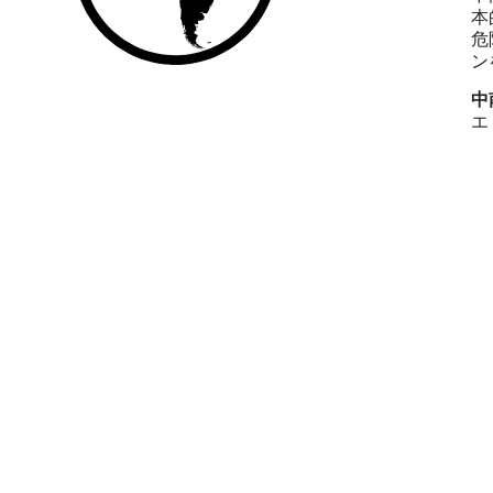
本
危
ン
中
エ