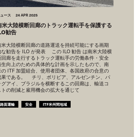
ュース
24 APR 2025
南米大陸横断回廊のトラック運転手を保護する
ILO勧告
南米大陸横断回廊の道路運送を持続可能にする画期
的な勧告を ILO が発表 この ILO 勧告 は南米大陸横
断回廊を走行するトラック運転手の労働条件・安全
衛生向上のための具体的な計画を示したもので、南
米の ITF 加盟組合、使用者団体、各国政府の合意の
成果である。 チリ、ボリビア、アルゼンチン、パ
ラグアイ、ブラジルを横断するこの回廊は、輸送コ
ストの削減と雇用機会の拡大を通じて
路面運輸
安全
ITF米州間地域