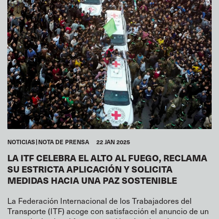
TURISMO
TRANSPORTE URBANO
ALMACENES
MUJERES
JUVENTUD
GLOBAL
ITF ÁFRICA
ITF MUNDO ÁRABE
ITF ASIA-PACÍFICO
EUROPA
NORTEAMÉRICA
ITF AMÉRICAS
NOTICIAS
NOTA DE PRENSA
22 JAN 2025
LA ITF CELEBRA EL ALTO AL FUEGO, RECLAMA
SU ESTRICTA APLICACIÓN Y SOLICITA
MEDIDAS HACIA UNA PAZ SOSTENIBLE
La Federación Internacional de los Trabajadores del
Transporte (ITF) acoge con satisfacción el anuncio de un