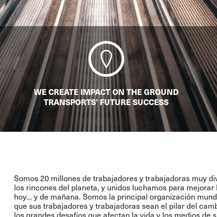
WE CREATE IMPACT ON THE GROUND
TRANSPORTS’ FUTURE SUCCESS
Somos 20 millones de trabajadores y trabajadoras muy dive
los rincones del planeta, y unidos luchamos para mejorar l
hoy... y de mañana. Somos la principal organización mundia
que sus trabajadores y trabajadoras sean el pilar del ca
los grandes desafíos que afectan la vida y los medios de su