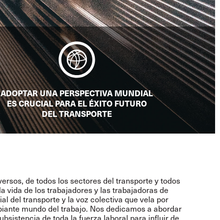
ADOPTAR UNA PERSPECTIVA MUNDIAL
ES CRUCIAL PARA EL ÉXITO FUTURO
DEL TRANSPORTE
rsos, de todos los sectores del transporte y todos
a vida de los trabajadores y las trabajadoras de
l del transporte y la voz colectiva que vela por
mbiante mundo del trabajo. Nos dedicamos a abordar
bsistencia de toda la fuerza laboral para influir de