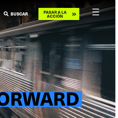
Take
PASAR A LA
BUSCAR
ACCIÓN
action
FORWARD