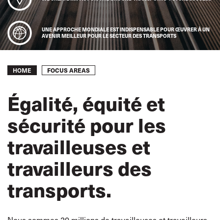
UNE APPROCHE MONDIALE EST INDISPENSABLE POUR ŒUVRER À UN
AVENIR MEILLEUR POUR LE SECTEUR DES TRANSPORTS
Breadcrumb
FOCUS AREAS
HOME
Égalité, équité et
sécurité pour les
travailleuses et
travailleurs des
transports.
Nous sommes 20 millions de travailleuses et travailleurs