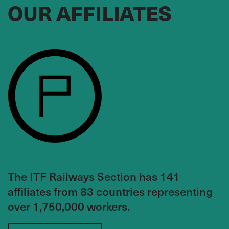
AIRF
India
OUR AFFILIATES
,
Young Transport Workers' Representative
AFRICA
Innocent Luka Ajiji
NUR
Nigeria
,
Président
Mahamame Thienta
SYTRAIL
Mali
,
Vice-président
The ITF Railways Section has 141
affiliates from 83 countries representing
Judith Lusaka
over 1,750,000 workers.
RAWU
Kenya
,
Vice Chair