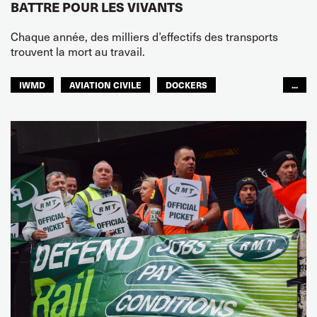
BATTRE POUR LES VIVANTS
Chaque année, des milliers d’effectifs des transports
trouvent la mort au travail.
IWMD
AVIATION CIVILE
DOCKERS
...
PÊCHE
NAVIGATION INTÉRIEURE
JOINT DOCK AND SEA
CHEMINOTS
TRANSPORTS ROUTIERS
GENS DE MER
SERVICES TOURISTIQUES
TRANSPORTS URBAINS
ENTREPÔTS
FEMMES
JEUNES
SÉCURITÉ
GLOBAL