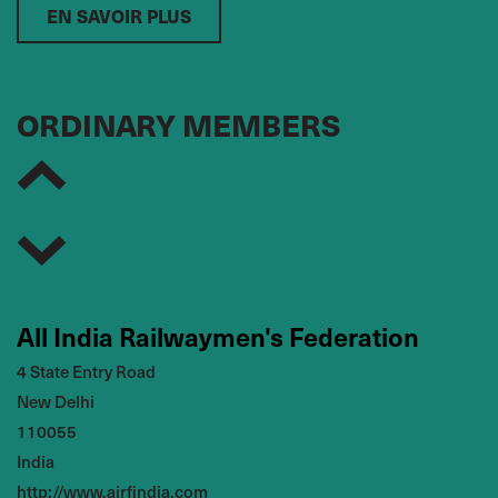
EN SAVOIR PLUS
ARAB WORLD
ORDINARY MEMBERS
Ahmed Rachid Sennouni
UMT
Morocco
,
Chair
Lounis Saidi
FNC
Algeria
,
Vice Chair
All India Railwaymen's Federation
Thouraya Dilou
4 State Entry Road
FGC
Tunisia
,
New Delhi
110055
Women Transport Workers' Representative
India
Mohammed Qasim Bani Asad
http://www.airfindia.com