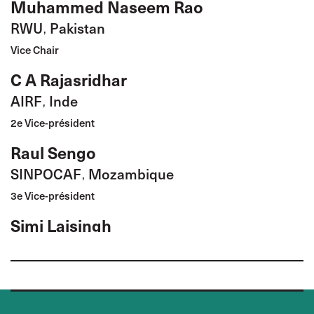
Muhammed Naseem Rao
RWU
Pakistan
,
Vice Chair
C A Rajasridhar
AIRF
Inde
,
2e Vice-président
Raul Sengo
SINPOCAF
Mozambique
,
3e Vice-président
Simi Laisingh
NFIR
India
,
Women Transport Workers' Representative
Preeti Singh