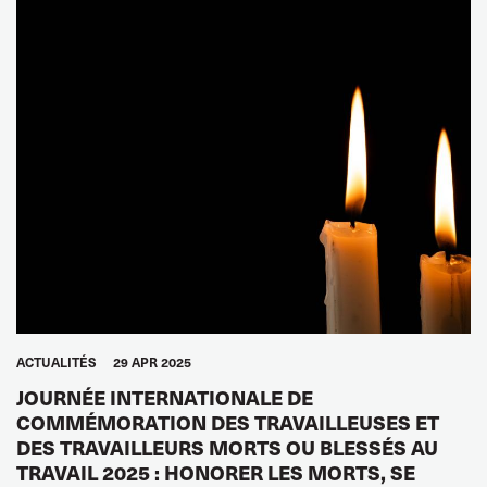
TRANSPORTS ROUTIERS
GENS DE MER
SERVICES TOURISTIQUES
TRANSPORTS URBAINS
ENTREPÔTS
FEMMES
JEUNES
GLOBAL
ITF AFRIQUE
ITF MONDE ARABE
ITF ASIE-PACIFIQUE
EUROPE
AMÉRIQUE DU NORD
AMÉRIQUES
ACTUALITÉS
29 APR 2025
JOURNÉE INTERNATIONALE DE
COMMÉMORATION DES TRAVAILLEUSES ET
DES TRAVAILLEURS MORTS OU BLESSÉS AU
TRAVAIL 2025 : HONORER LES MORTS, SE