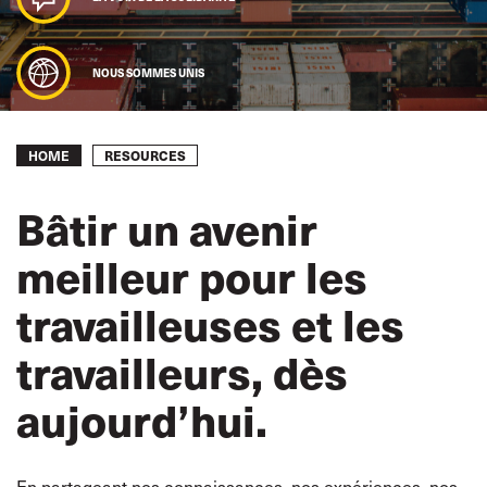
NOUS SOMMES UNIS
Breadcrumb
RESOURCES
HOME
Bâtir un avenir
meilleur pour les
travailleuses et les
travailleurs, dès
aujourd’hui.
En partageant nos connaissances, nos expériences, nos