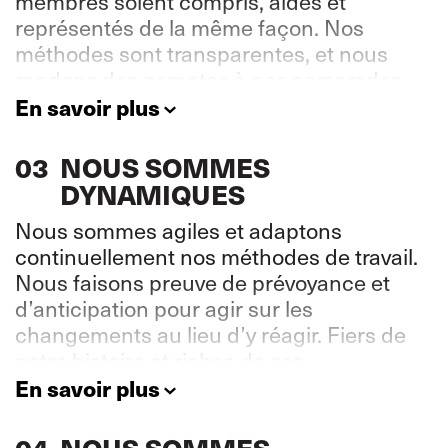
membres soient compris, aidés et
représentés de la même façon. Nos
méthodes sont transparentes, et nous
rendons des comptes à nos camarades
travailleuses et travailleurs et aux
En savoir plus
populations locales.
03
NOUS SOMMES
DYNAMIQUES
Nous sommes agiles et adaptons
continuellement nos méthodes de travail.
Nous faisons preuve de prévoyance et
d’anticipation pour agir sur les
changements au lieu d’y réagir. Fiers de
notre histoire et riches de ses
enseignements, nous mettons nos
En savoir plus
connaissances et notre expérience au
service de nos membres.
04
NOUS SOMMES