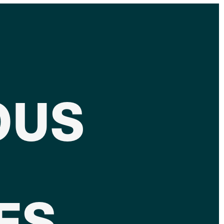
S
OUS
ES.