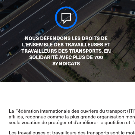
NOUS DÉFENDONS LES DROITS DE
L’ENSEMBLE DES TRAVAILLEUSES ET
TRAVAILLEURS DES TRANSPORTS, EN
SOLIDARITÉ AVEC PLUS DE 700
SYNDICATS
La Fédération internationale des ouvriers du transport (IT
affiliés, reconnue comme la plus grande organisation mon
seule vocation de protéger et d’améliorer le quotidien et l'a
Les travailleuses et travailleurs des transports sont le mot