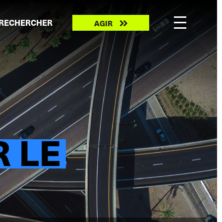
Take
RECHERCHER
AGIR
action
 LE