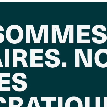
SOMME
IRES. N
ES
RATIQU