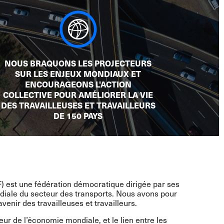
NOUS BRAQUONS LES PROJECTEURS
SUR LES ENJEUX MONDIAUX ET
ENCOURAGEONS L'ACTION
COLLECTIVE POUR AMÉLIORER LA VIE
DES TRAVAILLEUSES ET TRAVAILLEURS
DE 150 PAYS
F) est une fédération démocratique dirigée par ses
diale du secteur des transports. Nous avons pour
venir des travailleuses et travailleurs.
eur de l’économie mondiale, et le lien entre les