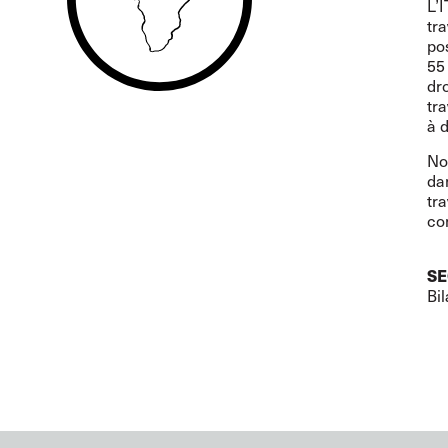
L’
tr
po
55
dr
tr
à 
No
dan
tra
con
SE
Bi