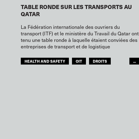
TABLE RONDE SUR LES TRANSPORTS AU
QATAR
La Fédération internationale des ouvriers du
transport (ITF) et le ministère du Travail du Qatar ont
tenu une table ronde à laquelle étaient conviées des
entreprises de transport et de logistique
HEALTH AND SAFETY
OIT
DROITS
...
ITF MONDE ARABE