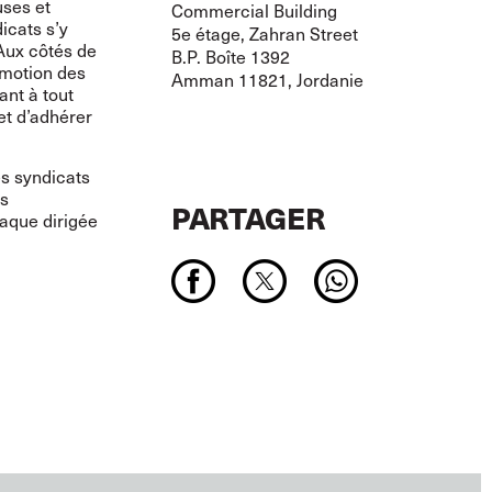
uses et
Commercial Building
icats s’y
5e étage, Zahran Street
 Aux côtés de
B.P. Boîte 1392
omotion des
Amman 11821, Jordanie
ant à tout
et d’adhérer
es syndicats
es
PARTAGER
taque dirigée