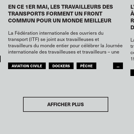
EN CE 1ER MAI, LES TRAVAILLEURS DES
L
TRANSPORTS FORMENT UN FRONT
À
COMMUN POUR UN MONDE MEILLEUR
R
D
La Fédération internationale des ouvriers du
transport (ITF) se joint aux travailleuses et
L
travailleurs du monde entier pour célébrer la Journée
t
internationale des travailleuses et travailleurs – une
c
1
AVIATION CIVILE
DOCKERS
PÊCHE
...
NAVIGATION INTÉRIEURE
CHEMINOTS
TRANSPORTS ROUTIERS
GENS DE MER
SERVICES TOURISTIQUES
AFFICHER PLUS
TRANSPORTS URBAINS
ENTREPÔTS
FEMMES
JEUNES
GLOBAL
ITF AFRIQUE
ITF MONDE ARABE