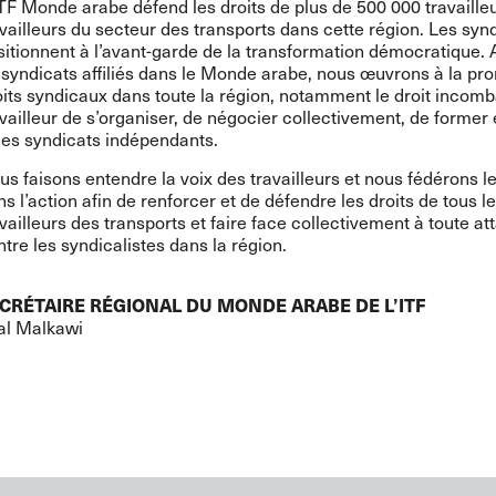
ITF Monde arabe défend les droits de plus de 500 000 travaille
availleurs du secteur des transports dans cette région. Les synd
sitionnent à l’avant-garde de la transformation démocratique.
 syndicats affiliés dans le Monde arabe, nous œuvrons à la pr
oits syndicaux dans toute la région, notamment le droit incomb
availleur de s’organiser, de négocier collectivement, de former 
des syndicats indépendants.
us faisons entendre la voix des travailleurs et nous fédérons l
s l’action afin de renforcer et de défendre les droits de tous l
vailleurs des transports et faire face collectivement à toute at
tre les syndicalistes dans la région.
CRÉTAIRE RÉGIONAL DU MONDE ARABE DE L’ITF
lal Malkawi