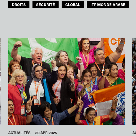
DROITS
SÉCURITÉ
GLOBAL
ITF MONDE ARABE
ACTUALITÉS
30 APR 2025
A