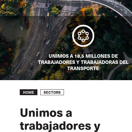
UNIMOS A 18,5 MILLONES DE
TRABAJADORES Y TRABAJADORAS DEL
TRANSPORTE
Breadcrumb
SECTORS
HOME
Unimos a
trabajadores y