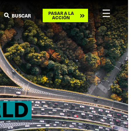
Take
PASAR A LA
BUSCAR
ACCIÓN
action
RLD