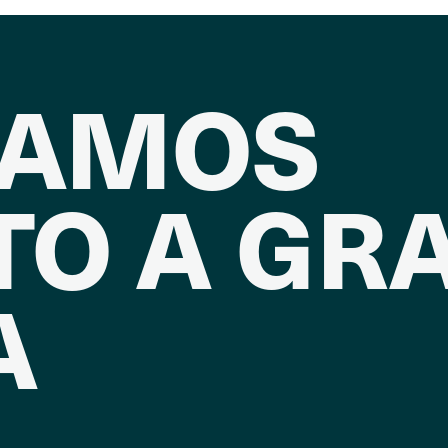
RAMOS
TO A GR
A