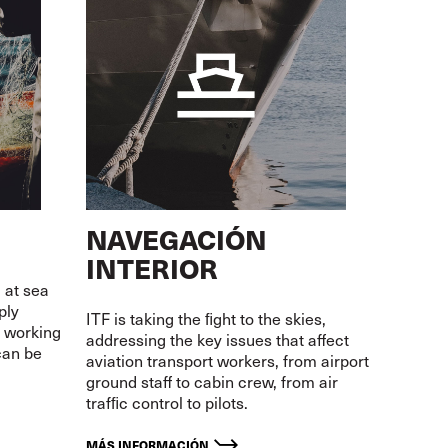
NAVEGACIÓN
INTERIOR
 at sea
ply
ITF is taking the ﬁght to the skies,
r working
addressing the key issues that affect
can be
aviation transport workers, from airport
ground staff to cabin crew, from air
trafﬁc control to pilots.
MÁS INFORMACIÓN