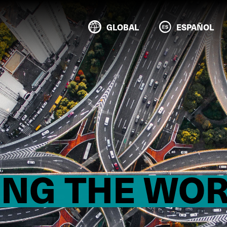
GLOBAL
ESPAÑOL
NG THE WO