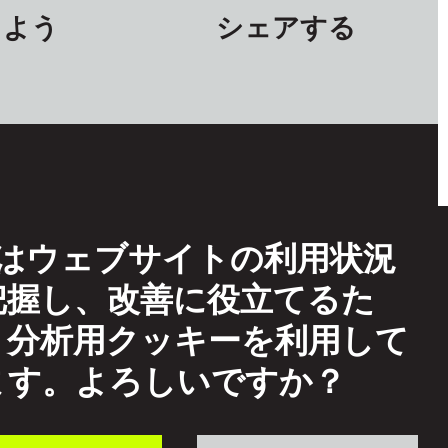
しよう
シェアする
TFはウェブサイトの利用状況
イトの利用条件
把握し、改善に役立てるた
eptable Use
、分析用クッキーを利用して
互尊重方針
ます。よろしいですか？