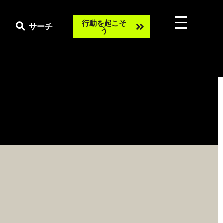
Take
行動を起こそ
サーチ
う
action