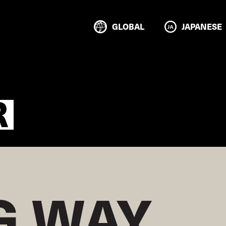
GLOBAL
JAPANESE
R
 WAY