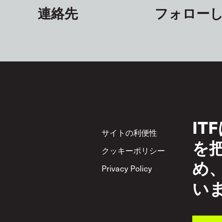
連絡先
フォロー
I
Footer
サイトの利便性
サ
を
クッキーポリシー
Acc
め
Privacy Policy
相
い