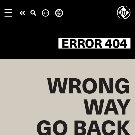
Skip
to
Take
main
content
action
404 ERROR
WRONG
WAY
GO BACK