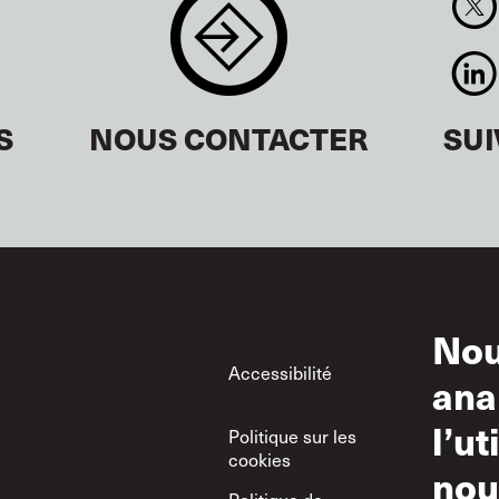
S
NOUS CONTACTER
SU
Nou
Footer
Accessibilité
Con
ana
d’ut
l’ut
Politique sur les
Uti
cookies
nou
Politique de
Poli