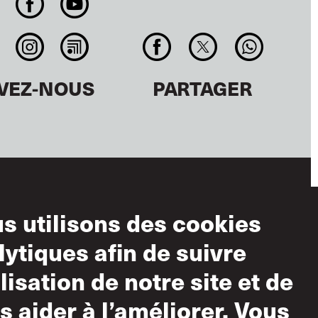
IVEZ-NOUS
PARTAGER
s utilisons des cookies
ditions
lytiques afin de suivre
ilisation
ilisation de notre site et de
lisation acceptable
s aider à l’améliorer. Vous
tique sur le