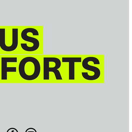
US
 FORTS