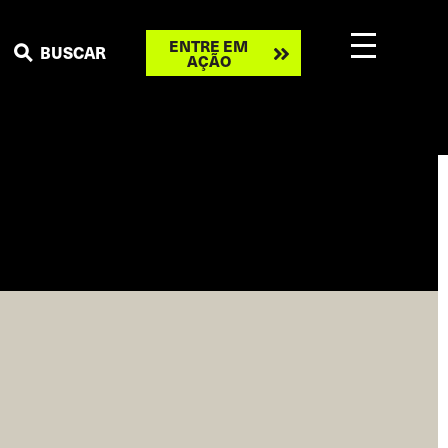
Take
ENTRE EM
BUSCAR
AÇÃO
action