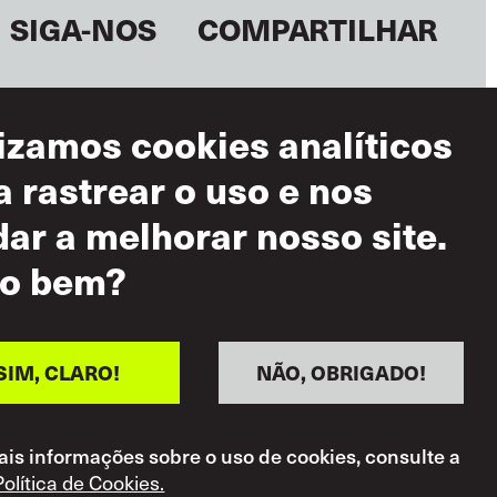
SIGA-NOS
COMPARTILHAR
lizamos cookies analíticos
a rastrear o uso e nos
dar a melhorar nosso site.
o bem?
mos de Uso
 Aceitável
ítica de Respeito
SIM, CLARO!
NÃO, OBRIGADO!
uo
is informações sobre o uso de cookies, consulte a
Política de Cookies.