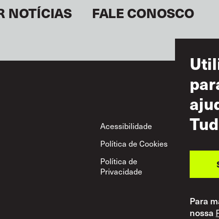
R NOTÍCIAS
FALE CONOSCO
Uti
par
aju
Tud
Footer
Acessibilidade
Ter
Política de Cookies
Uso
Política de
Pol
Privacidade
Mút
Para ma
nossa