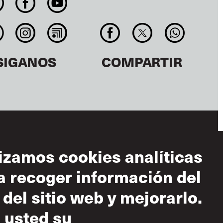
SIGANOS
COMPARTIR
lizamos cookies analíticas
a recoger información del
diciones de uso
 del sitio web y mejorarlo.
 aceptable
 usted su
tica sobre el
peto mutuo