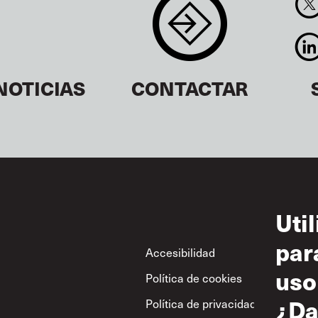
NOTICIAS
CONTACTAR
Uti
par
Footer
Accesibilidad
Con
uso
Política de cookies
Uso
¿Da
Política de privacidad
Polí
res