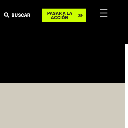
Take
PASAR A LA
BUSCAR
ACCIÓN
action