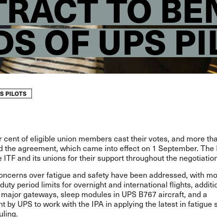
RACT TO BE
S OF UPS PI
S PILOTS
 cent of eligible union members cast their votes, and more th
ied the agreement, which came into effect on 1 September. The
 ITF and its unions for their support throughout the negotiatio
oncerns over fatigue and safety have been addressed, with m
duty period limits for overnight and international flights, additi
at major gateways, sleep modules in UPS B767 aircraft, and a
by UPS to work with the IPA in applying the latest in fatigue 
uling.