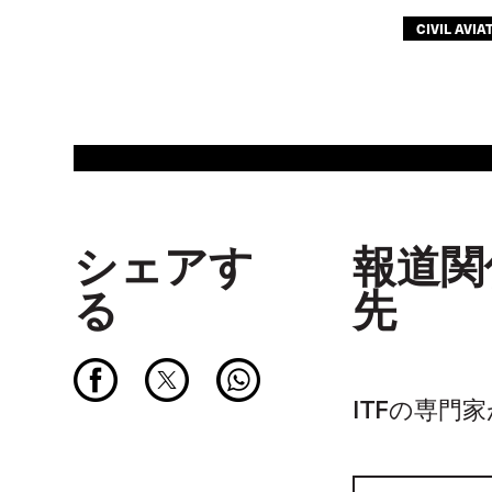
CIVIL AVIA
シェアす
報道関
る
先
ITFの専門