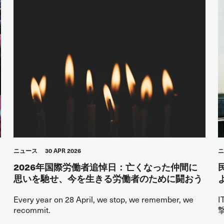
ニュース
30 APR 2026
ニ
2026年国際労働者追悼日：亡くなった仲間に
思いを馳せ、今を生きる労働者のために闘おう
Every year on 28 April, we stop, we remember, we
recommit.