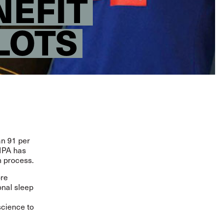
NEFIT
LOTS
an 91 per
 IPA has
n process.
ore
onal sleep
science to