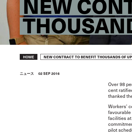
NEW CONT
THOUSAND
Breadcrumb
NEW CONTRACT TO BENEFIT THOUSANDS OF UP
HOME
ニュース
02 SEP 2016
Over 98 per
cent ratif
thanked the
Workers’ c
favourable 
facilities 
commitment 
pilot sched