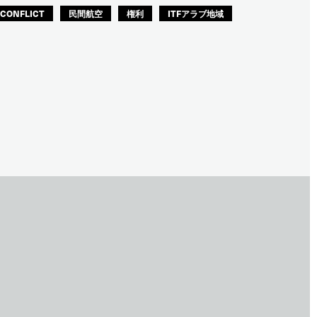
CONFLICT
民間航空
権利
ITFアラブ地域