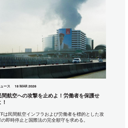
ュース
18 MAR 2026
民間航空への攻撃を止めよ！労働者を保護せ
よ！
ITFは民間航空インフラおよび労働者を標的とした攻
撃の即時停止と国際法の完全順守を求める。