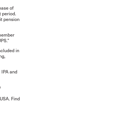
ease of
 period.
it pension
 member
UPS.”
ncluded in
ng,
e IPA and
0
 USA. Find