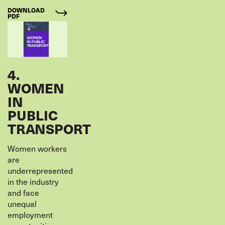
DOWNLOAD
PDF
4.
WOMEN
IN
PUBLIC
TRANSPORT
Women workers
are
underrepresented
in the industry
and face
unequal
employment