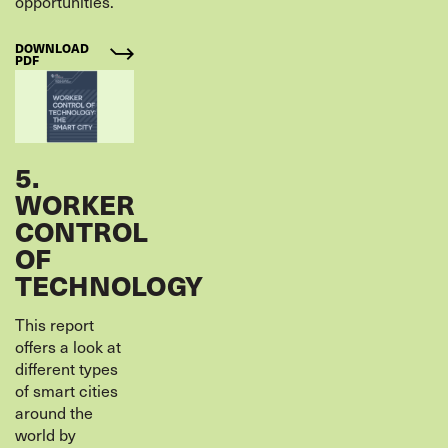
opportunities.
DOWNLOAD
PDF
5.
WORKER
CONTROL
OF
TECHNOLOGY
This report
offers a look at
different types
of smart cities
around the
world by