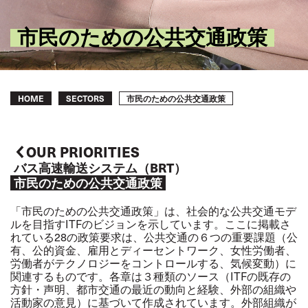
市民のための公共交通政策
Breadcrumb
市民のための公共交通政策
HOME
SECTORS
OUR PRIORITIES
バス高速輸送システム（BRT）
市民のための公共交通政策
「市民のための公共交通政策」は、社会的な公共交通モデ
ルを目指すITFのビジョンを示しています。ここに掲載さ
れている28の政策要求は、公共交通の６つの重要課題（公
有、公的資金、雇用とディーセントワーク、女性労働者、
労働者がテクノロジーをコントロールする、気候変動）に
関連するものです。各章は３種類のソース（ITFの既存の
方針・声明、都市交通の最近の動向と経験、外部の組織や
活動家の意見）に基づいて作成されています。外部組織が