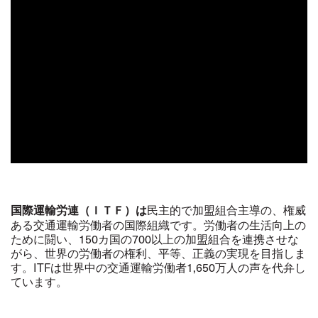
民主的で加盟組合主導の、権威
国際運輸労連（ＩＴＦ）は
ある交通運輸労働者の国際組織です。労働者の生活向上の
ために闘い、
150
カ国の
700
以上の加盟組合を連携させな
がら、世界の労働者の権利、平等、正義の実現を目指しま
す。
ITF
は世界中の交通運輸労働者
1,650
万人の声を代弁し
ています。