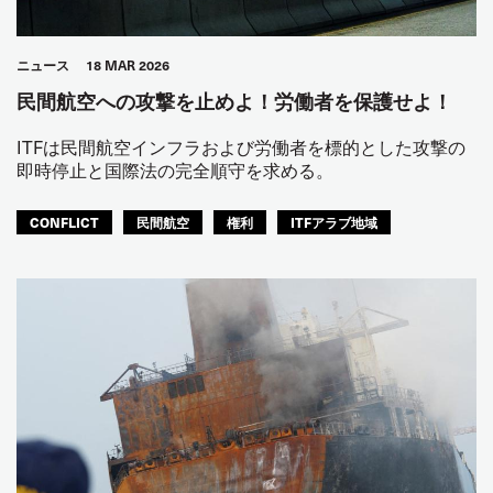
ニュース
18 MAR 2026
民間航空への攻撃を止めよ！労働者を保護せよ！
ITFは民間航空インフラおよび労働者を標的とした攻撃の
即時停止と国際法の完全順守を求める。
CONFLICT
民間航空
権利
ITFアラブ地域