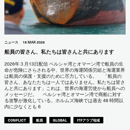
ニュース
18 MAR 2026
船員の皆さん、私たちは皆さんと共にあります
2026年３月13日配信 ペルシャ湾とオマーン湾で船員の生
命が危険にさらされる中、世界の海運関係労組と海運業界
は船員の保護・支援のために尽力している。 「船員の
皆さん、あなたたちは一人ではありません。私たちは皆さ
んと共にあります」これは、世界の海運労使から船員への
メッセージだ。 ペルシャ湾とオマーン湾で商船に対す
る攻撃が激化している。ホルムズ海峡では過去 48 時間以
内に少なくとも 6
CONFLICT
船員
GLOBAL
ITFアラブ地域