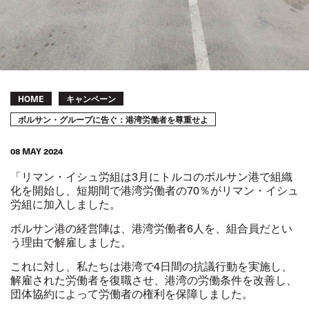
Breadcrumb
HOME
キャンペーン
ボルサン・グループに告ぐ：港湾労働者を尊重せよ
08 MAY 2024
「リマン・イシュ労組は
3
月にトルコのボルサン港で組織
化を開始し、短期間で港湾労働者の
70
％がリマン・イシュ
労組に加入しました。
ボルサン港の経営陣は、港湾労働者
6
人を、組合員だとい
う理由で解雇しました。
これに対し、私たちは港湾で
4
日間の抗議行動を実施し、
解雇された労働者を復職させ、港湾の労働条件を改善し、
団体協約によって労働者の権利を保障しました。