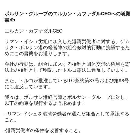
ボルサン・グループのエルカン・カファダル
CEO
への嘆願
書✍️
エルカン・カファダル
CEO
リマン・イシュ労組に加入した港湾労働者に対する、ゲム
リク・ボルサン港の経営陣の組合敵対的行動に抗議するた
めにこの書簡をお送りします。
会社の行動は、組合に加入する権利と団体交渉の権利を憲
法上の権利として明記したトルコ憲法に違反しています。
また、トルコが批准している
ILO
条約第
87
号および第
98
号
にも違反しています。
我々は、ボルサン港経営陣とボルサン・グループに対し、
以下の約束を履行するよう求めます：
-
リマン
-
イシュを港湾労働者が選んだ組合として承認する
こと。
-
港湾労働者の条件を改善すること。