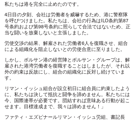
私たちは港を完全に止めたのです。
4
日目の夕刻、会社は労働者を威嚇するため、港に警察隊
を呼びつけました。私たちは、会社の行為は
ILO
条約第
87
号条約および第
98
号条約に照らして合法ではないため、正
当な闘いを放棄しないと主張しました。
労使交渉の結果、解雇された労働者
6
人を復職させ、組合
による組織化を阻止しないとの労使合意に至りました。
しかし、ボルサン港の経営陣とボルサン・グループは、解
雇された港湾労働者を復職することはしましたが、それ以
外の約束は反故にし、組合の組織化に反対し続けていま
す。
リマン・イッシュ組合が設立初日に組合員に約束したよう
に、私たちは決して抵抗と闘争を諦めません。私たちには
今、国際連帯が必要です。団結すれば意味ある行動が起こ
せます。目標達成まで、我々は諦めません！」
ファティ・エズピナールリマン・イッシュ労組、書記長