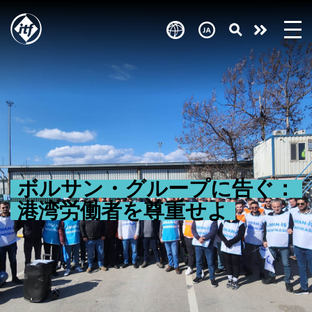
Skip
to
Take
main
content
action
ボルサン・グループに告ぐ：
港湾労働者を尊重せよ