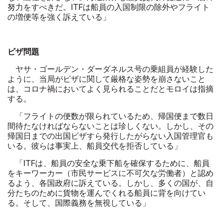
努力をすべきだ。
ITF
は船員の入国制限の除外やフライト
の増便等を強く訴えている」
ビザ問題
ヤサ・ゴールデン・ダーダネルス号の乗組員が経験した
ように、当局がビザに関して厳格な姿勢を崩さないこと
は、コロナ禍においてよく見られることだとモロイは指摘
する。
「フライトの便数が限られているため、帰国便まで数日
間待たなければならないことは珍しくない。しかし、その
帰国日までの出国ビザすら発行したがらない入国管理官も
いる。彼らは事実上、船員交代を拒否している」
「
ITF
は、船員の安全な乗下船を確保するために、船員
をキーワーカー（市民サービスに不可欠な労働者）と認め
るよう、各国政府に訴えている。しかし、多くの国が、自
分たちのために貨物を運んでくれる船員に背を向けてい
る。そして、国際義務を無視している」