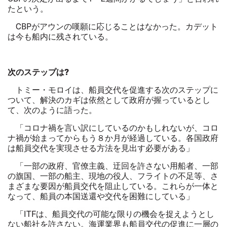
たという。
CBP
がアウンの嘆願に応じることはなかった。カデット
は今も船内に残されている。
次のステップは
?
トミー・モロイは、船員交代を促進する次のステップに
ついて、解決のカギは依然として政府が握っているとし
て、次のように語った。
「コロナ禍を言い訳にしているのかもしれないが、コロ
ナ禍が始まってからもう８か月が経過している。各国政府
は船員交代を実現させる方法を見出す必要がある」
「一部の政府、官僚主義、迂回を許さない用船者、一部
の旗国、一部の船主、現地の役人、フライトの不足等、さ
まざまな要因が船員交代を阻止している。これらが一体と
なって、船員の本国送還や交代を困難にしている」
「
ITF
は、船員交代の可能な限りの機会を捉えようとし
ない船社を許さない。海運業界も船員交代の促進に一層の