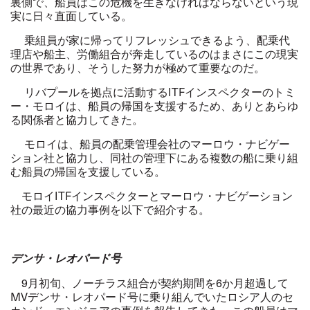
裏側で、船員はこの危機を生きなければならないという現
実に日々直面している。
乗組員が家に帰ってリフレッシュできるよう、配乗代
理店や船主、労働組合が奔走しているのはまさにこの現実
の世界であり、そうした努力が極めて重要なのだ。
リバプールを拠点に活動する
ITF
インスペクターのトミ
ー・モロイは、船員の帰国を支援するため、ありとあらゆ
る関係者と協力してきた。
モロイは、船員の配乗管理会社のマーロウ・ナビゲー
ション社と協力し、同社の管理下にある複数の船に乗り組
む船員の帰国を支援している。
モロイ
ITF
インスペクターとマーロウ・ナビゲーション
社の最近の協力事例を以下で紹介する。
デンサ・レオパード号
9
月初旬、ノーチラス組合が契約期間を
6
か月超過して
MV
デンサ・レオパード号に乗り組んでいたロシア人のセ