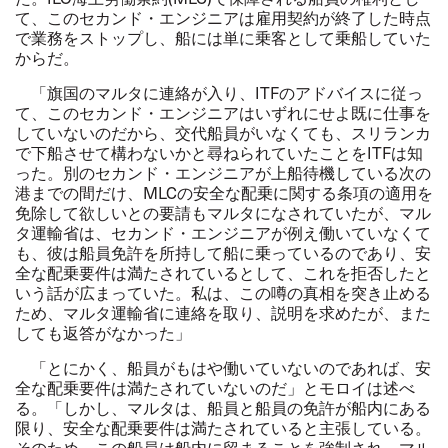
て、このセカンド・エンジニアは雇用契約が終了した時点
で業務をストップし、船には単に乗客として乗船していた
からだ。
「旗国のマルタに連絡が入り、
ITF
のアドバイスに従っ
て、このセカンド・エンジニアはいずれにせよ既に仕事を
していないのだから、交代船員がいなくても、スリランカ
で下船させて構わないかと尋ねられていたことを
ITF
は知
った。別のセカンド・エンジニアが上船待機している次の
港までの間だけ、
MLC
の安全な配乗に関する条項の適用を
免除して欲しいとの要請もマルタになされていたが、マル
タ運輸省は、セカンド・エンジニアが例え働いていなくて
も、彼は船員免許を所持して船に乗っているのであり、安
全な配乗要件は満たされているとして、これを拒否したと
いう話が広まっていた。私は、この噂の真相を突き止める
ため、マルタ運輸省に連絡を取り、説明を求めたが、また
しても返答がなかった」
「とにかく、船員がもはや働いていないのであれば、安
全な配乗要件は満たされていないのだ」とモロイは述べ
る。「しかし、マルタは、船員と船員の免許が船内にある
限り、安全な配乗要件は満たされていると主張している。
そのため、この船員は船内に留まることを強制され、マル