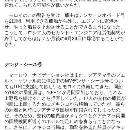
連れてこられる可能性が低いからだ。
モロイのこの警告を受け、船主はデンサ・レオパード号
を
2
日間、利用できる船舶から外し、エジプトに寄港さ
せ、やっと船員を下船させることができるようになった。
こうして、ロシア人のセカンド・エンジニアは労働契約が
終了してからほぼ７か月後の
9
月
29
日に帰宅することがで
きた。
デンサ・シール号
マーロウ・ナビゲーション社はまた、グアテマラのプエ
ルト・ケツァル港に停泊中の
MV
デンサ・シール号につい
ても
ITF
に支援して欲しいとモロイに依頼してきた。同船
の
18
名の乗組員は、
10
〜
14
か月間乗船しており、これ以
上勤務を続けることを拒否していた。
17
人の交代の船員が
同船に上船するためにメキシコから移動していたが、彼ら
の到着と同時にグアテマラ国境が閉鎖されてしまったの
だ。そのため、交代の船員達がメキシコとグアテマラ両国
の国境検問所近くのホテルで足止めを食らうことになっ
た。さらに、メキシコ当局は、勤務を終えた船員がメキシ