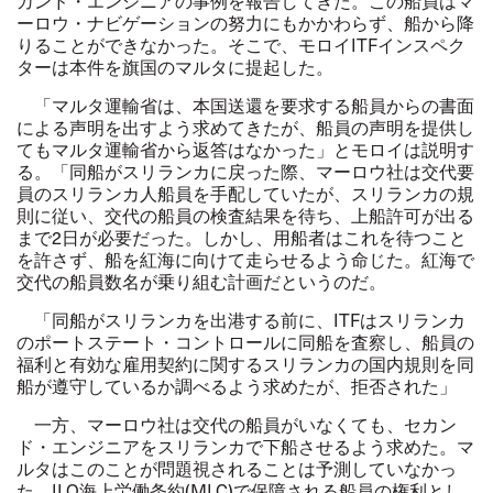
カンド・エンジニアの事例を報告してきた。この船員はマ
ーロウ・ナビゲーションの努力にもかかわらず、船から降
りることができなかった。そこで、モロイ
ITF
インスペク
ターは本件を旗国のマルタに提起した。
「マルタ運輸省は、本国送還を要求する船員からの書面
による声明を出すよう求めてきたが、船員の声明を提供し
てもマルタ運輸省から返答はなかった」とモロイは説明す
る。「同船がスリランカに戻った際、マーロウ社は交代要
員のスリランカ人船員を手配していたが、スリランカの規
則に従い、交代の船員の検査結果を待ち、上船許可が出る
まで
2
日が必要だった。しかし、用船者はこれを待つこと
を許さず、船を紅海に向けて走らせるよう命じた。紅海で
交代の船員数名が乗り組む計画だというのだ。
「同船がスリランカを出港する前に、
ITF
はスリランカ
のポートステート・コントロールに同船を査察し、船員の
福利と有効な雇用契約に関するスリランカの国内規則を同
船が遵守しているか調べるよう求めたが、拒否された」
一方、マーロウ社は交代の船員がいなくても、セカン
ド・エンジニアをスリランカで下船させるよう求めた。マ
ルタはこのことが問題視されることは予測していなかっ
た。
ILO
海上労働条約
(MLC)
で保障される船員の権利とし