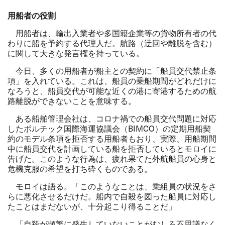
用船者の役割
用船者は、輸出入業者や多国籍企業等の貨物所有者の代
わりに船を予約する代理人だ。航路（迂回や離脱を含む）
に関して大きな発言権を持っている。
今日、多くの用船者が船主との契約に「船員交代禁止条
項」を入れている。これは、船員の乗船期間がどれだけに
なろうと、船員交代が可能な近くの港に寄港するための航
路離脱ができないことを意味する。
ある船舶管理会社は、コロナ禍での船員交代問題に対応
したボルチック国際海運協議会（
BIMCO
）の定期用船契
約のモデル条項を拒否する用船者もおり、実際、用船期間
中に船員交代を計画している船を拒否しているとモロイに
告げた。このような行為は、疲れ果てた外航船員の心身と
危機克服の希望を打ち砕くものである。
モロイは語る。「このようなことは、乗組員の状況をさ
らに悪化させるだけだ。船内で自殺を図った船員に対応し
たことはまだないが、十分起こり得ることだ」
「自殺が頻繁に発生していないことがむしろ不思議なく