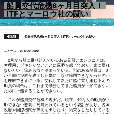
船員交代危機8ヶ月目突入！
ITFとマーロウ社の闘い
Breadcrumb
船員交代危機8ヶ月目突入！ITFとマーロウ社の闘い
HOME
ニュース
06 NOV 2020
2
月から船に乗り組んでいるある見習いエンジニアは、
生理用ナプキンがないことに屈辱を感じており、家に帰れ
ないという悩みも益々深まっている。別のある船員は、
6
か月前に契約が終了した際に、なぜ帰国できなかったのか
を理解できずにいる。交代して新たに船に乗り組む予定の
船員の場合は、これまで勤務してきた船員が下船できない
ために上船することができない。
これが船員交代危機の現実だ。現在、
40
万人の船員が下
船できない悲劇に見舞われているという統計があり、各国
政府や国際機関が声明を出したり、約束をしたりしている