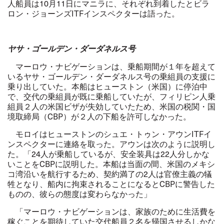
人船員は
10
月
11
日にマニラに、それぞれ到着したとビラ
ロン・ジョーンズ
ITF
インスペクターは語った。
ヤサ・ゴールデン・ダーダネルス号
マーロウ・ナビゲーションは、乗船期間が１年を超えて
いるヤサ・ゴールデン・ダーダネルス号の乗組員の支援に
乗り出していた。本船はヒューストン（米国）に停泊中
で、交代の乗組員が既に乗船していたが、フィリピン人乗
組員２人の米国ビザが失効していたため、米国の税関・国
境取締局（
CBP
）が２人の下船を許可しなかった。
モロイはヒューストンのシュエ・トゥン・アウン
ITF
イ
ンスペクターに連絡を取った。アウンは次のように説明し
た。「
24
人が乗船しているが、安全装具は
22
人分しかな
いことを
CBP
に説明した。本船は当面の間、米国のメキシ
コ湾沿いを航行するため、契約満了の
2
人は官僚主義の犠
牲となり、船内に拘束されることになると
CBP
に警告した
ものの、彼らの態度は変わらなかった」
「マーロウ・ナビゲーションは、家族のために生活費を
稼ぐことを期待していた交代船員２名を帰国させるしかな