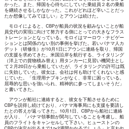
かった。また、帰国を心待ちにしていた乗組員２名の乗船
を継続させるしかなかった。これがどれほど辛いことだっ
たか想像してみてほしい」とアウンは続けた。
モロイによると、
CBP
が船員の状況を顧みないことが船
員交代の実現に向けて努力する側にとっての大きなフラス
トレーションとなっている。モロイはマーロウ・ナビゲー
ションとは関係のない別の事例を挙げた。若いパナマ人カ
デット（研修生）が
10
月
1
日にアウンに連絡を取り、帰国
の支援を求めてきた。米国沿岸を航行する、ライタリング
（洋上での貨物積み替え）用タンカーに見習い機関士とし
て２月20日から乗船していたが、ライタリングの許可は既
に失効していた。彼女は、会社は何も助けてくれないと感
じていた。「生理用ナプキンがなく、非常に困っている。
屈辱的な思いを強いられ、精神的に参ってしまいそうだ」
と書いてきた。
アウンが船社に連絡すると、彼女を下船させるために
CBPを説得し続けており、パナマ海事局にも支援を要請し
たとの答えが返ってきた。
10
月
1
日、
CBP
から船社に連絡
が入り、「パナマ領事館が関与していることを考慮し、船
員のフライトをキャンセルして下さい。ヒューストンの
CBP
の決定が出るまで
1
〜
2
週間かかるでしょう」と言われ