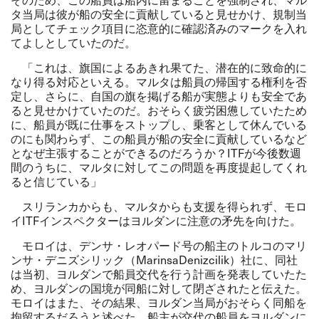
タ当局は彼が船の安全に貢献していると見せかけ、規制当
局としてチェック項目に恣意的に確認済みのマークを入れ
てよしとしていたのだ。
「これは、旗国によるあきれ果てた、潜在的に致命的に
なり得る対応といえる。マルタは船員の帰国する権利を否
定し、さらに、自国の旗を掲げる船が実態よりも安全であ
ると見せかけていたのだ。おそらく疲労困憊していたため
に、船員が既に仕事をストップし、乗客として休んでいる
のにも関わらず、この船員が船の安全に貢献しているなど
となぜ主張することができるのだろうか？
ITF
が今後数週
間のうちに、マルタに対してこの問題を再度提起してくれ
ると信じている」
スリランカからも、マルタからも支援を得られず、モロ
イ
ITF
インスペクターはヨルダンに注意の矛先を向けた。
モロイは、デンサ・レオパード号の船主のトルコのマリ
ンサ・デニズシリック（
MarinsaDenizcilik
）社に、同社
は当初、ヨルダンで船員交代を行う計画を発表していたた
め、ヨルダンの国境が同船に対して閉ざされたと伝えた。
モロイはまた、その結果、ヨルダン当局がおそらく同船を
拘留するだろうと述べた。船主が交代の船員をヨルダンに