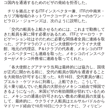
コ国内を通過するためのビザの発給を拒否した。
チリを拠点とする
ITF
インスペクター兼、
ITF
の中南米・
カリブ海地域のネットワークコーディネーターのホワン・
ビラロン・ジョーンズは、次のように説明した。
「交代の船員を上船させるためには、これまで勤務して
きた船員を家に帰す必要があるため、
ITF
とマーロウ・ナ
ビゲーション社はそのために必要な関係者全員に連絡を取
った。グアテマラのフィリピン大使館やウクライナ大使
館、地元の代理店、
P
＆
I
クラブの代表者、メキシコの
ITF
インスペクターにも連絡を取った。メキシコのインスペク
ターがメキシコ外務省に連絡を取ってくれた。
「各大使館とグアテマラ当局は最終的には協力し、国境
が正式に開かれる前に、交代の船員が国内を通過すること
を大統領が許可するに至った。
9
月
16
日、交代要員が遂に
プエルト・ケツァルに到着し、上船できた。こうして、
元々乗り組んでいた船員の大部分がメキシコ経由で帰国で
きるようになった。米国ビザの有効期限が切れているため
に、メキシコの通過が許可されない数名の乗組員の支援も
して、
最終的に、ウクライナ人船員はエルサルバドルから
マドリード経由で
10
月
10
日にウクライナに、フィリピン