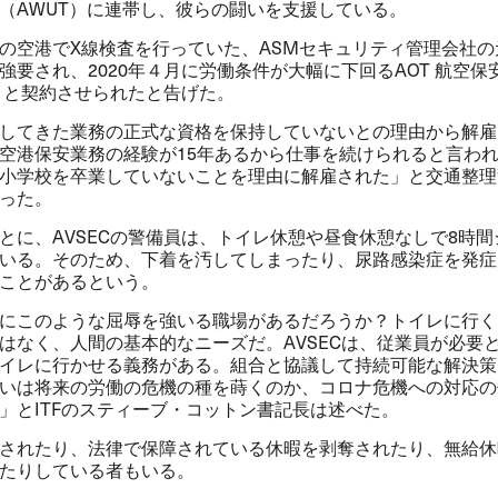
（
AWUT
）に連帯し、彼らの闘いを支援している。
の空港で
X
線検査を行っていた、
ASM
セキュリティ管理会社の
強要され、
2020
年４月に労働条件が大幅に下回る
AOT
航空保
）と契約させられたと告げた。
してきた業務の正式な資格を保持していないとの理由から解雇
空港保安業務の経験が
15
年あるから仕事を続けられると言わ
小学校を卒業していないことを理由に解雇された」と交通整理
った。
とに、
AVSEC
の警備員は、トイレ休憩や昼食休憩なしで
8
時間
いる。そのため、下着を汚してしまったり、尿路感染症を発症
ことがあるという。
にこのような屈辱を強いる職場があるだろうか？トイレに行く
はなく、人間の基本的なニーズだ。
AVSEC
は、従業員が必要
イレに行かせる義務がある。組合と協議して持続可能な解決策
いは将来の労働の危機の種を蒔くのか、コロナ危機への対応の
」と
ITF
のスティーブ・コットン書記長は述べた。
されたり、法律で保障されている休暇を剥奪されたり、無給休
たりしている者もいる。