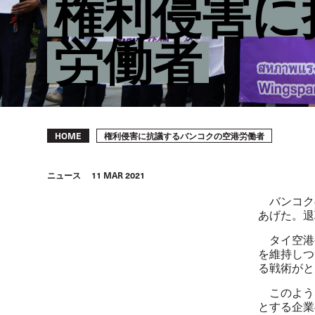
権利侵害に
労働者
Breadcrumb
権利侵害に抗議するバンコクの空港労働者
HOME
ニュース
11 MAR 2021
バンコク
あげた。退
タイ空港
を維持しつ
る戦術がと
このよう
とする企業