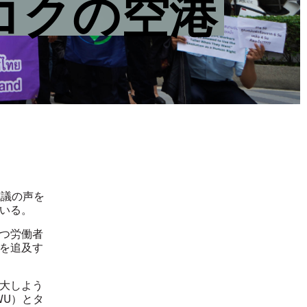
コクの空港
抗議の声を
いる。
つ労働者
を追及す
大しよう
WU
）とタ