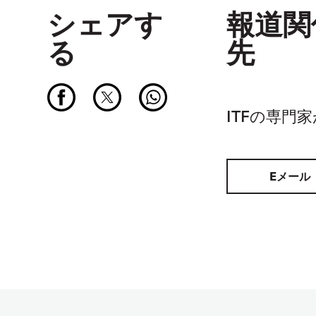
シェアす
報道関
る
先
ITFの専門
Eメール