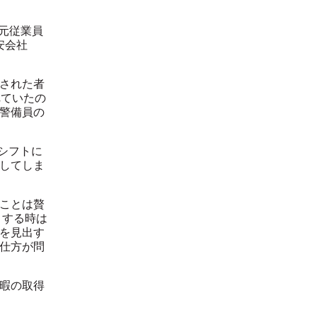
元従業員
安会社
された者
れていたの
警備員の
シフトに
してしま
ことは贅
とする時は
を見出す
仕方が問
暇の取得