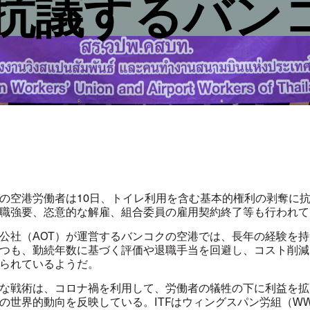
抗議するバン
の空港労働者は
10
日、トイレ利用を含む基本的権利の剥奪に
職強要、恣意的な解雇、組合委員の雇用契約終了等も行われて
公社（
AOT
）が運営するバンコクの空港では、長年の経験を持
つも、勤続年数に基づく評価や退職手当を回避し、コスト削減
られているようだ。
な戦術は、コロナ禍を利用して、労働者の犠牲の下に利益を拡
の世界的動向を反映している。
ITF
はウィングスパン労組（
W