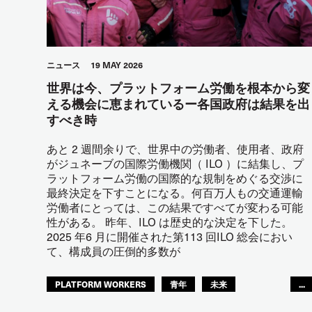
ニュース
19 MAY 2026
世界は今、プラットフォーム労働を根本から変
える機会に恵まれているー各国政府は結果を出
すべき時
あと 2 週間余りで、世界中の労働者、使用者、政府
がジュネーブの国際労働機関（ ILO ）に結集し、プ
ラットフォーム労働の国際的な規制をめぐる交渉に
最終決定を下すことになる。何百万人もの交通運輸
労働者にとっては、この結果ですべてが変わる可能
性がある。 昨年、ILO は歴史的な決定を下した。
2025 年6 月に開催された第113 回ILO 総会におい
て、構成員の圧倒的多数が
PLATFORM WORKERS
青年
未来
...
GLOBAL