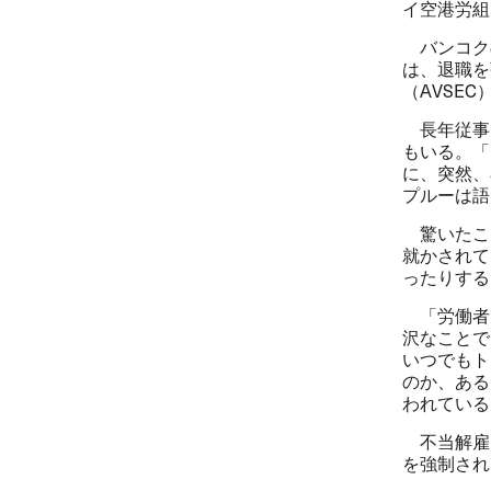
イ空港労組
バンコク
は、退職を
（
AVSEC
長年従事
もいる。「
に、突然、
プルーは語
驚いたこ
就かされて
ったりする
「労働者
沢なことで
いつでもト
のか、ある
われている
不当解雇
を強制され