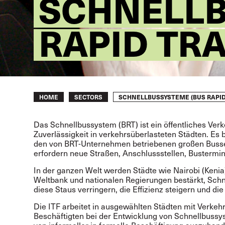
SCHNELLB
RAPID TRA
Breadcrumb
SCHNELLBUSSYSTEME (BUS RAPID 
HOME
SECTORS
Das Schnellbussystem (BRT) ist ein öffentliches Ve
Zuverlässigkeit in verkehrsüberlasteten Städten. Es 
den von BRT-Unternehmen betriebenen großen Buss
erfordern neue Straßen, Anschlussstellen, Bustermi
In der ganzen Welt werden Städte wie Nairobi (Kenia
Weltbank und nationalen Regierungen bestärkt, Schn
diese Staus verringern, die Effizienz steigern und d
Die ITF arbeitet in ausgewählten Städten mit Verk
Beschäftigten bei der Entwicklung von Schnellbuss