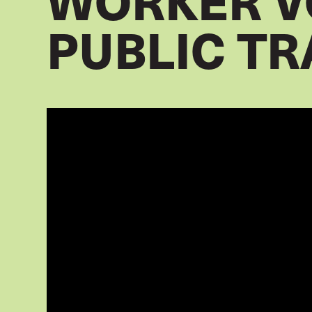
WORKER V
PUBLIC T