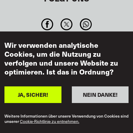
Japan
Kenya Hotels and Allied Workers’
Union
Baraka Hse, 1st Floor
TEILEN
Nairobi
Wir verwenden analytische
Kenya
Cookies, um die Nutzung zu
Maharashtra State Workers' National
verfolgen und unsere Website zu
optimieren. Ist das in Ordnung?
Union
Rashtriya Mill Mazdoor Sangh R.M.M.S Campus
Mumbai
JA, SICHER!
NEIN DANKE!
400012
India
National Industrial Federation of
Weitere Informationen über unsere Verwendung von Cookies sind
Footer
Barrierefreiheit
unserer
Cookie-Richtlinie zu entnehmen.
Tourism Hotel & General Service
Nutzungsbedingungen