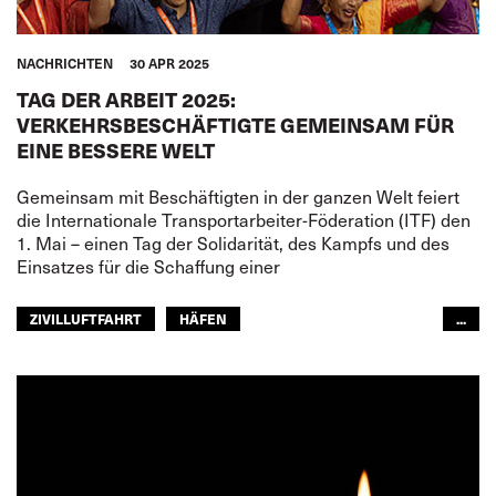
NACHRICHTEN
30 APR 2025
TAG DER ARBEIT 2025:
VERKEHRSBESCHÄFTIGTE GEMEINSAM FÜR
EINE BESSERE WELT
Gemeinsam mit Beschäftigten in der ganzen Welt feiert
die Internationale Transportarbeiter-Föderation (ITF) den
1. Mai – einen Tag der Solidarität, des Kampfs und des
Einsatzes für die Schaffung einer
ZIVILLUFTFAHRT
HÄFEN
...
FISCHEREIWIRTSCHAFT
BINNENSCHIFFFAHRT
EISENBAHN
STRASSENTRANSPORT
SEELEUTE
FREMDENVERKEHRSDIENSTE
ÖFFENTLICHER PERSONENNAHVERKEHR