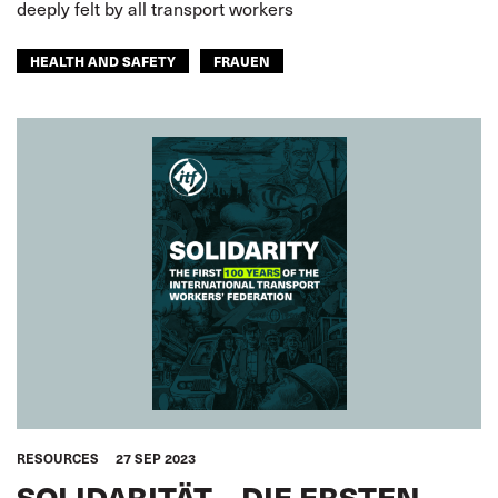
deeply felt by all transport workers
HEALTH AND SAFETY
FRAUEN
RESOURCES
27 SEP 2023
SOLIDARITÄT – DIE ERSTEN