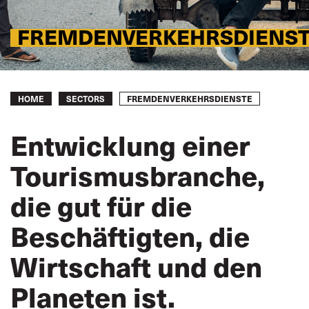
FREMDENVERKEHRSDIENS
Breadcrumb
FREMDENVERKEHRSDIENSTE
HOME
SECTORS
Entwicklung einer
Tourismusbranche,
die gut für die
Beschäftigten, die
Wirtschaft und den
Planeten ist.