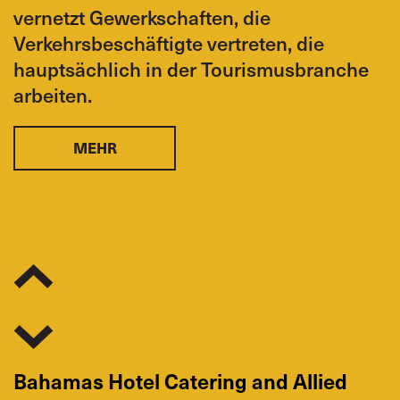
CODOTATUR
Dominican Republic
,
vernetzt Gewerkschaften, die
Ordinary member
Verkehrsbeschäftigte vertreten, die
hauptsächlich in der Tourismusbranche
Thomas Orechowski
arbeiten.
SIU
USA
,
Ordinary member
MEHR
Samia Hashi
Unifor
Canada
,
Ordinary member
Bahamas Hotel Catering and Allied