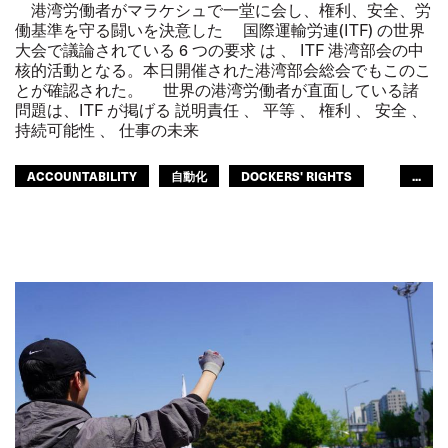
港湾労働者がマラケシュで一堂に会し、権利、安全、労
働基準を守る闘いを決意した 国際運輸労連(ITF) の世界
大会で議論されている 6 つの要求 は 、 ITF 港湾部会の中
核的活動となる。本日開催された港湾部会総会でもこのこ
とが確認された。 世界の港湾労働者が直面している諸
問題は、ITF が掲げる 説明責任 、 平等 、 権利 、 安全 、
持続可能性 、 仕事の未来
ACCOUNTABILITY
自動化
DOCKERS' RIGHTS
...
港湾労働者
FUTURE OF WORK
HEALTH AND SAFETY
SAFETY
持続可能性
港湾労働者
ITF2024年世界大会
GLOBAL