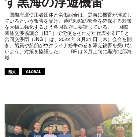
す黒海の浮遊機雷
国際海運使用者団体と労働組合は、黒海に機雷が浮遊し
ているという報告を受け、通航船舶の安全を確保する対策
を大幅に強化するよう各国政府に要請している。 国際
団体交渉協議会（IBF ）で労使をそれぞれ代表するITF と
合同交渉団（JNG ）は、2022 年３月31 日（木）会合を開
き、船員や船舶がウクライナ紛争の巻き添え被害を受けな
いよう、対策を協議した。 IBF は３月上旬に黒海北部海
域
船員
GLOBAL