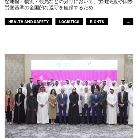
な運輸・物流・観光などの分野において、労働法規や国際
労働基準の全国的な遵守を確保するため
HEALTH AND SAFETY
LOGISTICS
RIGHTS
...
TOURISM
観光
ITF米州間地域