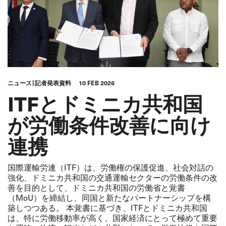
ニュース
記者発表資料
10 FEB 2026
ITFとドミニカ共和国
が労働条件改善に向け
連携
国際運輸労連（ITF）は、労働権の保護促進、社会対話の
強化、ドミニカ共和国の交通運輸セクターの労働条件の改
善を目的として、ドミニカ共和国の労働省と覚書
（MoU）を締結し、同国と新たなパートナーシップを構
築しつつある。 本覚書に基づき、ITFとドミニカ共和国
は、特に労働移動率が高く、国家経済にとって極めて重要