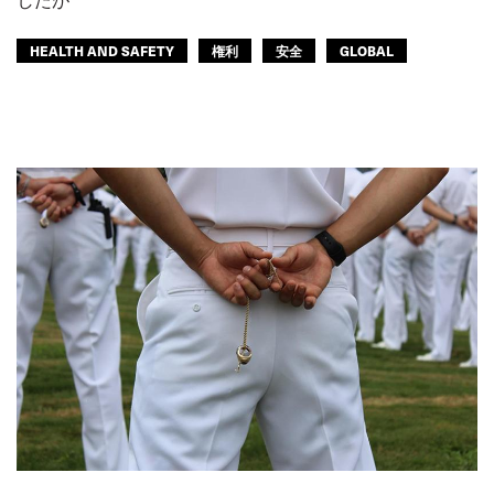
HEALTH AND SAFETY
権利
安全
GLOBAL