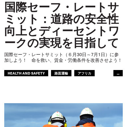
国際セーフ・レートサ
ミット：道路の安全性
向上とディーセントワ
ークの実現を目指して
国際セーフ・レートサミット（６月30日～7月1日）に参
加しよう！ 命を救い、賃金・労働条件を改善させよう！
HEALTH AND SAFETY
路面運輸
アフリカ
...
ITF米州間地域
アジア太平洋
GLOBAL