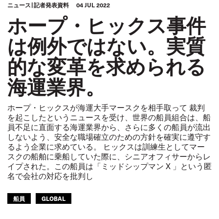
ニュース
記者発表資料
04 JUL 2022
ホープ・ヒックス事件
は例外ではない。実質
的な変革を求められる
海運業界。
ホープ・ヒックスが海運大手マースクを相手取って 裁判
を起こしたというニュースを受け、世界の船員組合は、船
員不足に直面する海運業界から、さらに多くの船員が流出
しないよう、安全な職場確立のための方針を確実に遵守す
るよう企業に求めている。 ヒックスは訓練生としてマー
スクの船舶に乗船していた際に、シニアオフィサーからレ
イプされた。この船員は「ミッドシップマン X 」という匿
名で会社の対応を批判し
船員
GLOBAL