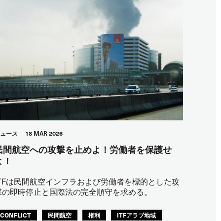
ュース
18 MAR 2026
民間航空への攻撃を止めよ！労働者を保護せ
よ！
ITFは民間航空インフラおよび労働者を標的とした攻
撃の即時停止と国際法の完全順守を求める。
CONFLICT
民間航空
権利
ITFアラブ地域