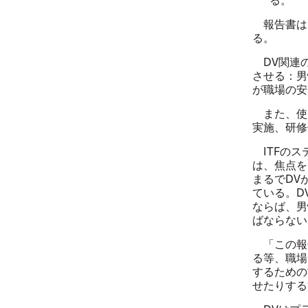
報告書は、
る。
DV関連の
させる：男
が職場の安
また、使
実施、研修
ITFのス
は、焦点を
まるでDV
ている。D
ならば、男
ばならない
「この報告
る等、職場
するための
せたりする