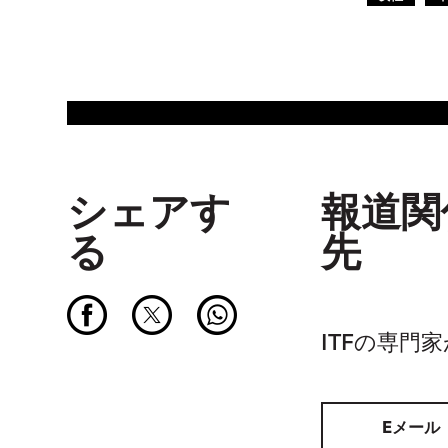
シェアす
報道関
る
先
ITFの専門
Eメール