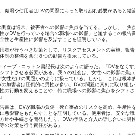
職場や使用者はDVの問題にもっと取り組む必要があると結
調査は通常、被害者への影響に焦点を当てる。しかし、「焦
性がDVを行っている場合の職場への影響」と題するこの報告書
全性と生産性に影響を及ぼすことを証明している。
用者が行うべき対策として、リスクアセスメントの実施、報告
体制の整備を含む８つの勧告を提示している。
ティーブ・コットン書記長は次のように語った。「DVをなくす
シフトさせる必要がある。我々の社会は、女性への影響に焦点
が女性だけの問題かのように扱っている。しかし、これは根本
Vの加害者は圧倒的に男性が多い。DVの問題に真剣に取り組も
性の行動を変えることや、特に職場への影響に焦点をシフトさ
」
書は、DVが職場の負傷・死亡事故のリスクを高め、生産性
に悪影響をもたらすことを証明している。使用者は、安全な職
方針や手続きを開発したり、DVの予防と介入の話し合いに男
等の対策を行う責任がある」