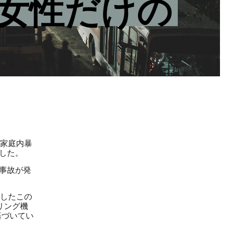
、女性だけの
に家庭内暴
した。
事故が発
成したこの
リング機
基づいてい