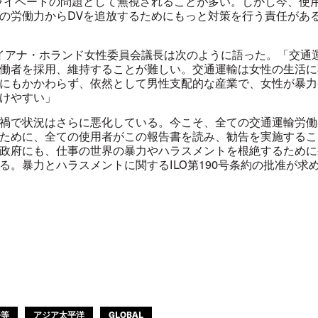
イベートの問題として無視されることが多い。しかし今、使
の労働力からDVを追放するためにもっと対策を行う責任があ
イアナ・ホランド女性委員会議長は次のように語った。「交通
働者を採用、維持することが難しい。交通運輸は女性の生活に
にもかかわらず、依然として男性支配的な産業で、女性が暴力
けやすい」
禍で状況はさらに悪化している。今こそ、全ての交通運輸労働
ために、全ての使用者がこの報告書を読み、勧告を実施するこ
政府にも、仕事の世界の暴力やハラスメントを根絶するために
る。暴力とハラスメントに関するILO第190号条約の批准が求
平等
アジア太平洋
GLOBAL