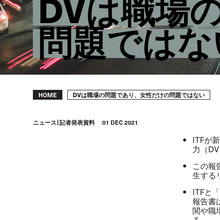
DVは職場
問題ではな
Breadcrumb
DVは職場の問題であり、女性だけの問題ではない
HOME
ニュース
記者発表資料
01 DEC 2021
ITF
力（D
この報
生する
ITF
報告書
関や職
る。