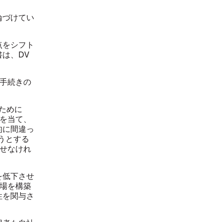
論づけてい
点をシフト
は、DV
手続きの
ために
を当て、
的に間違っ
うとする
せなけれ
を低下させ
場を構築
性を関与さ