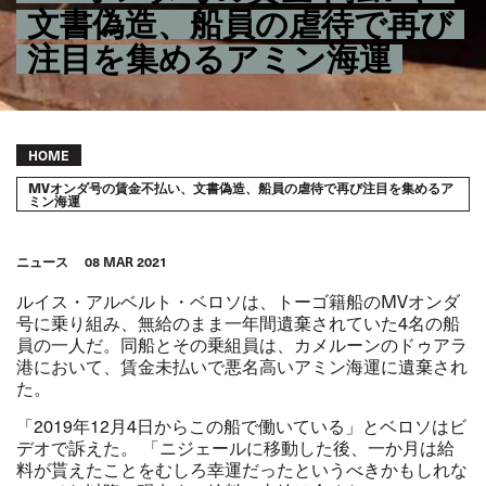
文書偽造、船員の虐待で再び
注目を集めるアミン海運
Breadcrumb
HOME
MVオンダ号の賃金不払い、文書偽造、船員の虐待で再び注目を集めるア
ミン海運
ニュース
08 MAR 2021
ルイス・アルベルト・ベロソは、トーゴ籍船のMVオンダ
号に乗り組み、無給のまま一年間遺棄されていた4名の船
員の一人だ。同船とその乗組員は、カメルーンのドゥアラ
港において、賃金未払いで悪名高いアミン海運に遺棄され
た。
「2019年12月4日からこの船で働いている」とベロソはビ
デオで訴えた。 「ニジェールに移動した後、一か月は給
料が貰えたことをむしろ幸運だったというべきかもしれな