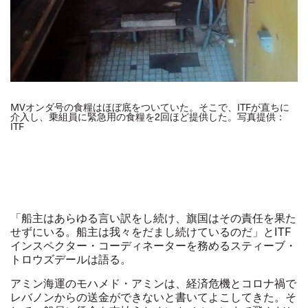
MVオンダ号の食糧はほぼ底をついていた。そこで、ITFが直ちに
介入し、乗組員に緊急用の食糧を2回ほど提供した。写真提供：
ITF
「船主はあらゆる言い訳をし続け、旗国はその責任を果た
せずにいる。船主は我々をだまし続けているのだ」とITF
インスペクター・コーディネーターを務めるスティーブ・
トロウズデールは語る。
アミン海運のモハメド・アミンは、経済危機とコロナ禍で
レバノンからの送金ができないと書いてよこしてきた。そ