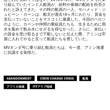
り組んでいたインド人船員が、給料や食糧の配給を拒否さ
れたと訴えてきた。その時の船員の一人、モハメッド・ジ
ュビーン・カーンは、船主が過去18ヶ月にわたり、賃金を
支払っていないことをマスコミに暴露した。今回のベロソ
のように、カーンや仲間の乗組員たちも、生きるために雨
水を集めて飲み水にせざるを得なかった。さらに、未払い
の賃金を受け取るまで下船しないと伝えた際、アミンは牢
屋に入れてやると言って船員たちを脅していた。
MV
オンダ号に乗り組む船員たちは、今一度、アミン海運
に抗議する覚悟だ。
ABANDONMENT
CREW CHANGE CRISIS
船員
アフリカ地域
ITFアラブ地域