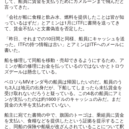
して、船員に賃金を支払うためにカメルーンまで飛んだと
言ってきた。
「会社が船に食糧と飲み水、燃料を提供したことは皆が知
っているはずだ」とアミンは1月にITFに書簡を送ってき
て、賃金不払いと文書偽造を否定した。
「昨日、それまでの10日間と同様、船員にキャッシュを送
った。ITFの持つ情報は古い」とアミンはITFへのメールに
書いた。
船を修理して同船を移動・売却できるようにするため、ア
ミンが船の修理にお金を払っているのではないかとトロウ
ズデールは懸念している。
ベロソらMVオンダ号の船員は帰国したいのだ。船員のう
ち3人は地元の出身だが、下船してしまったら未払賃金を
受け取れないだろうと疑っている。この4名の船員にアミ
ンが支払ったのは約1600ドルのキャッシュのみだ。まだ
賃金の大半を支払われていない。
船主に宛てた書簡の中で、旗国のトーゴは、乗組員に賃金
を支払い、食糧などを提供したという証拠を提示すること
と、同船の保険や船級が改ざんされていることについて釈