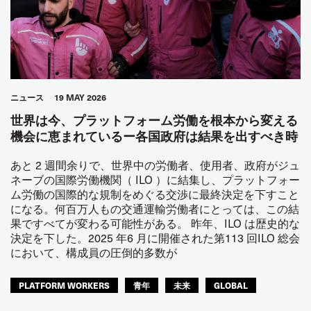
ニュース
19 MAY 2026
世界は今、プラットフォーム労働を根本から変える
機会に恵まれているー各国政府は結果を出すべき時
あと 2 週間余りで、世界中の労働者、使用者、政府がジュ
ネーブの国際労働機関（ ILO ）に結集し、プラットフォー
ム労働の国際的な規制をめぐる交渉に最終決定を下すこと
になる。何百万人もの交通運輸労働者にとっては、この結
果ですべてが変わる可能性がある。 昨年、ILO は歴史的な
決定を下した。2025 年6 月に開催された第113 回ILO 総会
において、構成員の圧倒的多数が
PLATFORM WORKERS
青年
未来
GLOBAL