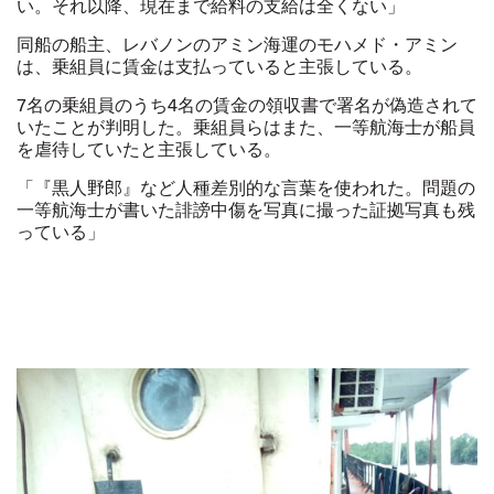
い。それ以降、現在まで給料の支給は全くない」
同船の船主、レバノンのアミン海運のモハメド・アミン
は、乗組員に賃金は支払っていると主張している。
7
名の乗組員のうち
4
名の賃金の領収書で署名が偽造されて
いたことが判明した。乗組員らはまた、一等航海士が船員
を虐待していたと主張している。
「『黒人野郎』など人種差別的な言葉を使われた。問題の
一等航海士が書いた誹謗中傷を写真に撮った証拠写真も残
っている」