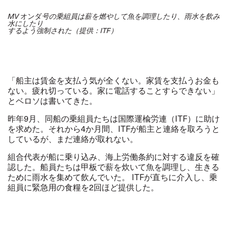
オンダ
MV
号の乗組員は薪を燃やして魚を調理したり、雨水を飲み
水にしたり
するよう強制された（提供：ITF）
「船主は賃金を支払う気が全くない。家賃を支払うお金も
ない。疲れ切っている。家に電話することすらできない」
と
ベロソ
は書いてきた。
昨年9月、同船の乗組員たちは国際運楡労連（ITF）に助け
を求めた。それから4か月間、ITFが船主と連絡を取ろうと
しているが、まだ連絡が取れない。
組合代表が船に乗り込み、海上労働条約に対する違反を確
認した。船員たちは甲板で薪を炊いて魚を調理し、生きる
ために雨水を集めて飲んでいた。 ITFが直ちに介入し、乗
組員に緊急用の食糧を2回ほど提供した。