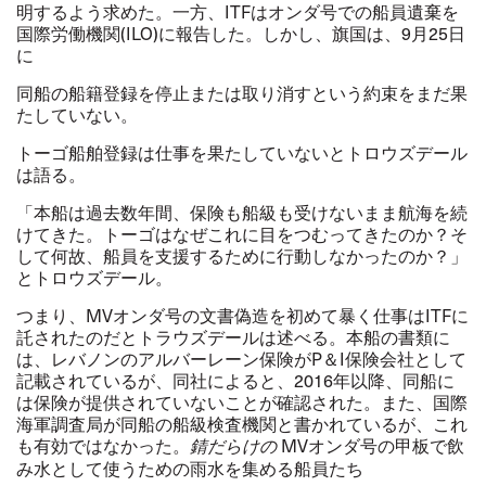
明するよう求めた。一方、ITFはオンダ号での船員遺棄を
国際労働機関(ILO)
に報告した。しかし、旗国は、9月25日
に
同船の船籍登録を停止または取り消すという約束をまだ果
たしていない。
トーゴ船舶登録は仕事を果たしていないとトロウズデール
は語る。
「本船は過去数年間、保険も船級も受けないまま航海を続
けてきた。トーゴはなぜこれに目をつむってきたのか？そ
して何故、船員を支援するために行動しなかったのか？」
とトロウズデール。
つまり、MVオンダ号の文書偽造を初めて暴く仕事はITFに
託されたのだとトラウズデールは述べる。本船の書類に
は、レバノンのアルバーレーン保険がP＆I保険会社として
記載されているが、同社によると、2016年以降、同船に
は保険が提供されていないことが確認された。また、国際
海軍調査局が同船の船級検査機関と書かれているが、これ
も有効ではなかった。
MV
オンダ号の甲板で飲
錆だらけの
み水として使うための雨水を集める船員たち