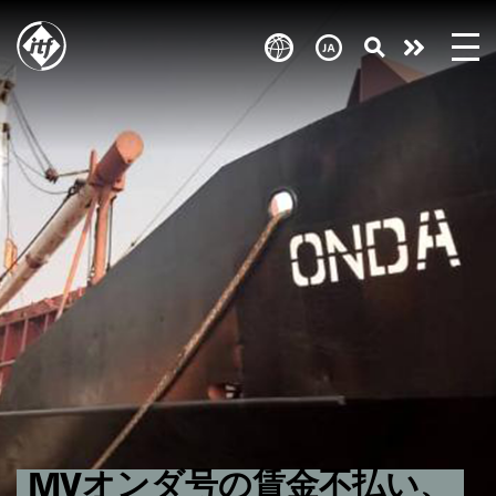
Skip
to
Take
main
content
action
MVオンダ号の賃金不払い、