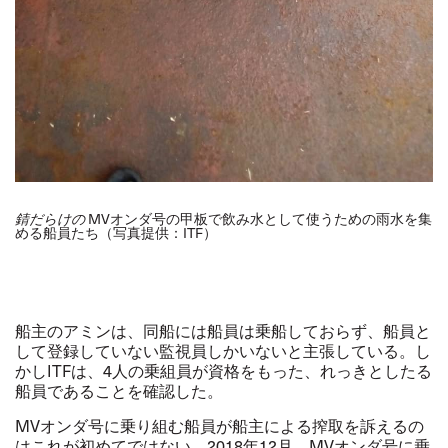
MVオンダ号の甲板で飲み水として使うための雨水を集
錆だらけの
める船員たち（写真提供：ITF）
船主のアミンは、同船には船員は乗船しておらず、船員と
して登録していない監視員しかいないと主張している。し
かしITFは、4人の乗組員が資格をもった、れっきとしたる
船員であることを確認した。
MV
オンダ号に乗り組む船員が船主による搾取を訴えるの
はこれが初めてではない。2018年12月、MVオンダ号に乗