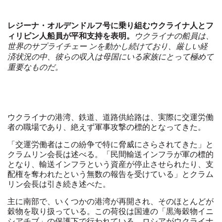
レジーナ・オルデンドルフ号に乗り組むウクライナ人とフ
ィリピン人船員が平和支持を表明。
ウクライナの船員は、
世界のサプライチェー
ンを動かし続けており、厳しい経
済状況の中、彼らの収入は母国にいる家族にとって極めて
重要なものだ。
ウクライナの港湾、鉄道、道路供給路は、実際に交運労働
者の職場であり、絶えず軍事攻撃の標的となってきた。
「交運労働者はこの紛争で特に脅威にさらされてきた」と
クラムリン会長は述べる。「民間輸送インフラが軍の標的
となり、輸送インフラという資産が停止させられたり、支
配権を奪われたという無数の報告を受けている」とクラム
リン会長は引き続き述べた。
主に南部で、いくつかの港湾が再開され、そのほとんどが
穀物を取り扱っている。この荷役は国連の「黒海穀物イニ
シアチブ」の保護下で行われている。ロシアがウクライナ