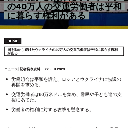
の40万人の交運労働者は平和
に暮らす権利がある
Breadcrumb
HOME
国を動かし続けたウクライナの40万人の交運労働者は平和に暮らす権利
がある
ニュース
記者発表資料
27 FEB 2023
労働組合は平和を訴え、ロシアとウクライナに協議の
再開を求める。
交運労働者は60万米ドルを集め、難民や子ども達の支
援にあてた。
労働者の権利に対する攻撃を懸念する。