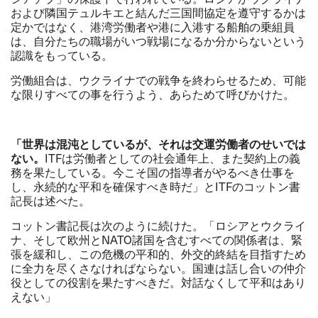
および隣国テュルキエと結んだ三国間協定を遵守するかは
定かではなく、港湾労働者や港に入港する船舶の乗組員
は、自分たちの職場がいつ戦場になるか分からないという
認識をもっている。
労働組合は、ウクライナでの戦争を終わらせるため、可能
な限りすべての事を行うよう、あらためて呼びかけた。
「世界は混沌としているが、それは交運労働者のせいでは
ない。
ITFは労働者としての社会通年上、また契約上の義
務を果たしている。今こそ国の指導者がやるべき仕事を
し、永続的な平和を確保すべき時だ」とITFのコットン書
記長は述べた。
コットン書記長は次のように続けた。「ロシアとウクライ
ナ、そして欧州とNATO諸国を含むすべての関係者は、緊
張を緩和し、この危機の平和的、外交的終結を目指すため
に全力を尽くさなければならない。国連は話し合いの仲介
役としての役割を果たすべきだ。対話なくして平和はあり
えない」