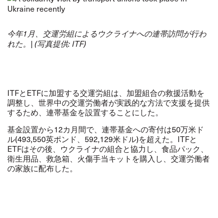
今年
1
月、交運労組によるウクライナへの連帯訪問が行わ
れた。
| (
写真提供
: ITF)
ITFとETFに加盟する交運労組は、加盟組合の救援活動を
調整し、世界中の交運労働者が実践的な方法で支援を提供
するため、連帯基金を設置することにした。
基金設置から12カ月間で、連帯基金への寄付は50万米ド
ル(493,550英ポンド、592,129米ドル)を超えた。ITFと
ETFはその後、ウクライナの組合と協力し、食品パック、
衛生用品、救急箱、火傷手当キットを購入し、交運労働者
の家族に配布した。