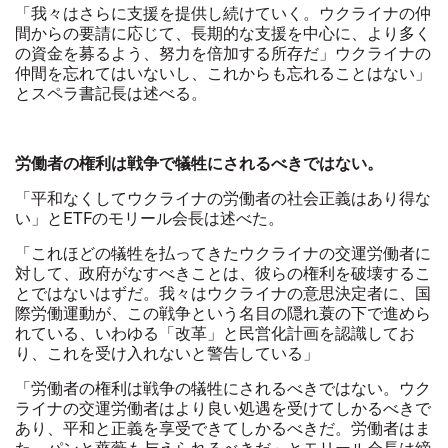
「我々はさらに支援を提供し続けていく。ウクライナの仲
間からの要請に応じて、長期的な支援を中心に、より多く
の資金を募るよう、努力を倍加する所存だ」ウクライナの
仲間を忘れてはいないし、これからも忘れることはない」
とスペラ書記長は述べる。
労働者の権利は戦争で犠牲にされるべきではない。
「平和なくしてウクライナの労働者の社会正義はあり得な
い」とETFのモリール会長は述べた。
「これほどの犠牲を払ってきたウクライナの交運労働者に
対して、政府がなすべきことは、彼らの権利を破壊するこ
とではないはずだ。我々はウクライナの意思決定者に、国
際労働運動が、この戦争という名目の隠れ蓑の下で進めら
れている、いわゆる「改革」と民営化計画を認識してお
り、これを受け入れないと警告している」
「労働者の権利は戦争の犠牲にされるべきではない。ウク
ライナの交運労働者はより良い処遇を受けてしかるべきで
あり、平和と正義を享受できてしかるべきだ。労働者はま
た、パンと薔薇も与えられるべきだ」とモリール会長は締