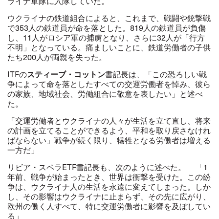
ライナ軍隊に入隊していた。
ウクライナの鉄道組合によると、これまで、戦闘や銃撃戦
で353人の鉄道員が命を落とした。819人の鉄道員が負傷
し、11人がロシア軍の捕虜となり、さらに32人が「行方
不明」となっている。痛ましいことに、鉄道労働者の子供
たち200人が両親を失った。
ITFの
スティーブ・コットン
書記長は、「この恐ろしい戦
争によって命を落としたすべての交運労働者を悼み、彼ら
の家族、地域社会、労働組合に敬意を表したい」と述べ
た。
「交運労働者とウクライナの人々が生活を立て直し、将来
の計画を立てることができるよう、平和を取り戻さなけれ
ばならない」戦争が続く限り、犠牲となる労働者は増える
一方だ」
リビア・スペラETF書記長も、次のように述べた。 「1
年前、戦争が始まったとき、世界は衝撃を受けた。この紛
争は、ウクライナ人の生活を永遠に変えてしまった。しか
し、その影響はウクライナに止まらず、その先に広がり、
欧州の働く人すべて、特に交運労働者に影響を及ぼしてい
る」