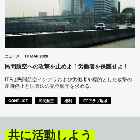
ニュース
18 MAR 2026
民間航空への攻撃を止めよ！労働者を保護せよ！
ITFは民間航空インフラおよび労働者を標的とした攻撃の
即時停止と国際法の完全順守を求める。
CONFLICT
民間航空
権利
ITFアラブ地域
共に活動しよう