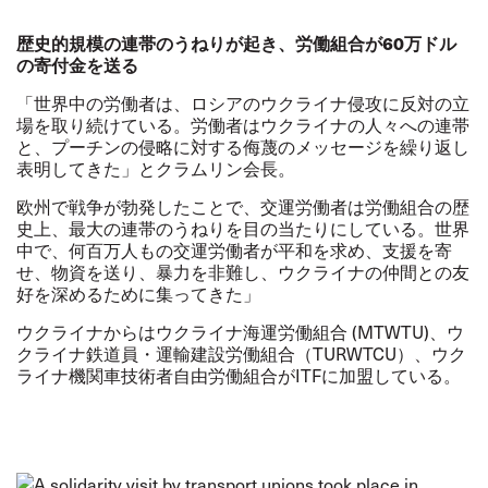
歴史的規模の連帯のうねりが起き、労働組合が
60
万ドル
の寄付金を送る
「世界中の労働者は、ロシアのウクライナ侵攻に反対の立
場を取り続けている。労働者はウクライナの人々への連帯
と、プーチンの侵略に対する侮蔑のメッセージを繰り返し
表明してきた」とクラムリン会長。
欧州で戦争が勃発したことで、交運労働者は労働組合の歴
史上、最大の連帯のうねりを目の当たりにしている。世界
中で、何百万人もの交運労働者が平和を求め、支援を寄
せ、物資を送り、暴力を非難し、ウクライナの仲間との友
好を深めるために集ってきた」
ウクライナからはウクライナ海運労働組合 (
MTWTU
)、ウ
クライナ鉄道員・運輸建設労働組合（TURWTCU）、ウク
ライナ機関車技術者自由労働組合がITFに加盟している。