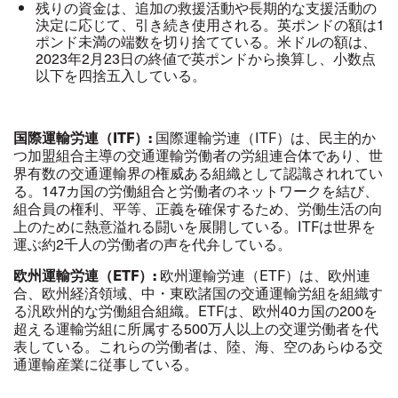
残りの資金は、追加の救援活動や長期的な支援活動の
決定に応じて、引き続き使用される。英ポンドの額は1
ポンド未満の端数を切り捨てている。米ドルの額は、
2023年2月23日の終値で英ポンドから換算し、小数点
以下を四捨五入している。
国際運輸労連（
ITF
）
:
国際運輸労連（ITF）は、民主的か
つ加盟組合主導の交通運輸労働者の労組連合体であり、世
界有数の交通運輸界の権威ある組織として認識されれてい
る。147カ国の労働組合と労働者のネットワークを結び、
組合員の権利、平等、正義を確保するため、労働生活の向
上のために熱意溢れる闘いを展開している。ITFは世界を
運ぶ約2千人の労働者の声を代弁している。
欧州運輸労連（ETF）:
欧州運輸労連（ETF）は、欧州連
合、欧州経済領域、中・東欧諸国の交通運輸労組を組織す
る汎欧州的な労働組合組織。ETFは、欧州40カ国の200を
超える運輸労組に所属する500万人以上の交運労働者を代
表している。これらの労働者は、陸、海、空のあらゆる交
通運輸産業に従事している。