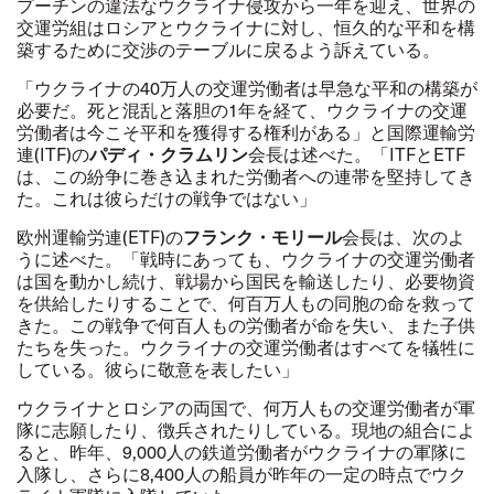
プーチンの違法なウクライナ侵攻から一年を迎え、世界の
交運労組はロシアとウクライナに対し、恒久的な平和を構
築するために交渉のテーブルに戻るよう訴えている。
「ウクライナの40万人の交運労働者は早急な平和の構築が
必要だ。死と混乱と落胆の1年を経て、ウクライナの交運
労働者は今こそ平和を獲得する権利がある」と国際運輸労
連(ITF)の
パディ・クラムリン
会長は述べた。「ITFとETF
は、この紛争に巻き込まれた労働者への連帯を堅持してき
た。これは彼らだけの戦争ではない」
欧州運輸労連(ETF)の
フランク・モリール
会長は、次のよ
うに述べた。「戦時にあっても、ウクライナの交運労働者
は国を動かし続け、戦場から国民を輸送したり、必要物資
を供給したりすることで、何百万人もの同胞の命を救って
きた。この戦争で何百人もの労働者が命を失い、また子供
たちを失った。ウクライナの交運労働者はすべてを犠牲に
している。彼らに敬意を表したい」
ウクライナとロシアの両国で、何万人もの交運労働者が軍
隊に志願したり、徴兵されたりしている。現地の組合によ
ると、昨年、9,000人の鉄道労働者がウクライナの軍隊に
入隊し、さらに8,400人の船員が昨年の一定の時点でウク