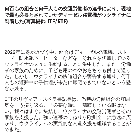
何百もの組合と何千人もの交運労働者の連帯により、現地
で最も必要とされていたディーゼル発電機がウクライナに
到着した
(
写真提供
: ITF/ETF)
2022年に冬が近づく中、組合はディーゼル発電機、スト
ーブ、防水靴下、ヒーターなどを、それらを切望している
ウクライナの人々に供給することに集中した。また、労働
者の家族のために、子ども用の本やおもちゃも併せて送っ
た。しかし、ウクライナの鉄道組合が警告する通り、何千
人もの避難中の子供達が未だに帰宅できていないという懸
念が残る。
ETFのリヴィア・スペラ書記長は、当時の労働組合の雰囲
気をこう振り返る。「必要な時に、躊躇している暇はな
い。我々はすぐに集結し、ウクライナの交運労働者とその
家族を支援した。強い連帯のうねりが欧州全土に急速に広
がり、ウクライナへの実質的な人道支援を組織することが
できた」