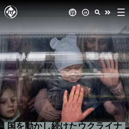
Skip
to
Take
main
content
action
国を動かし続けたウクライナ