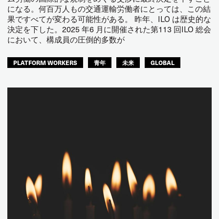
になる。何百万人もの交通運輸労働者にとっては、この結
果ですべてが変わる可能性がある。 昨年、ILO は歴史的な
決定を下した。2025 年6 月に開催された第113 回ILO 総会
において、構成員の圧倒的多数が
PLATFORM WORKERS
青年
未来
GLOBAL