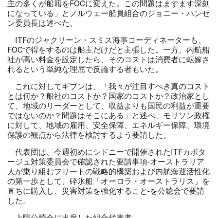
主の多くが船籍をFOCに変えた。この問題はますます深刻
になっている」とノルウェー船員組合のジョニー・ハンセ
ン委員長は述べた。
ITFのジャクリーン・スミス海事コーディネーターも、
FOCで得をするのは船主だけだと主張した。一方、内航船
社が高い料金を設定したら、そのコストは消費者に転嫁さ
れるという単純な理屈で反論する者もいた。
これに対してギブンは、「我々が注目すべき真のコスト
とは何か？船社のコストか？国家のコストか？政治家とし
て、地域のリーダーとして、収益よりも国民の利益が重要
ではないのか？問題はそこにある」と述べ、モリソン政権
に対して、地域の雇用、安全保障、エネルギー保障、環境
保護の観点から法律を検討するよう要請した。
代表団は、今週初めにシドニーで開催されたITFカボタ
ージュ対策委員会で確認された要請事項-オーストラリア
人が乗り組むフリートの戦略的構築および内航海運活性化
の第一歩として、砕氷船「オーロラ・オーストラリス」を
直ちに購入し、災害対策を強化すること-を公聴会で要請
した。
上院公聴会に出席した組合代表者