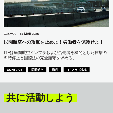
ニュース
18 MAR 2026
民間航空への攻撃を止めよ！労働者を保護せよ！
ITFは民間航空インフラおよび労働者を標的とした攻撃の
即時停止と国際法の完全順守を求める。
CONFLICT
民間航空
権利
ITFアラブ地域
共に活動しよう