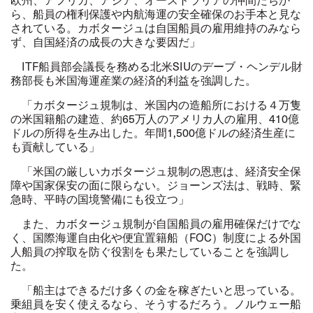
ら、船員の権利保護や内航海運の安全確保のお手本と見な
されている。カボタージュは自国船員の雇用維持のみなら
ず、自国経済の成長の大きな要因だ」
ITF
船員部会議長を務める北米SIUのデーブ・ヘンデル財
務部長も米国海運産業の経済的利益を強調した。
「カボタージュ規制は、米国内の造船所における４万隻
の米国籍船の建造、約65万人のアメリカ人の雇用、410億
ドルの所得を生み出した。年間1,500億ドルの経済生産に
も貢献している」
「米国の厳しいカボタージュ規制の恩恵は、経済安全保
障や国家保安の面に限らない。ジョーンズ法は、戦時、緊
急時、平時の国境警備にも役立つ」
また、カボタージュ規制が自国船員の雇用確保だけでな
く、国際海運自由化や便宜置籍船（FOC）制度による外国
人船員の搾取を防ぐ役割をも果たしていることを強調し
た。
「船主はできるだけ多くの金を稼ぎたいと思っている。
乗組員を安く使えるなら、そうするだろう。ノルウェー船