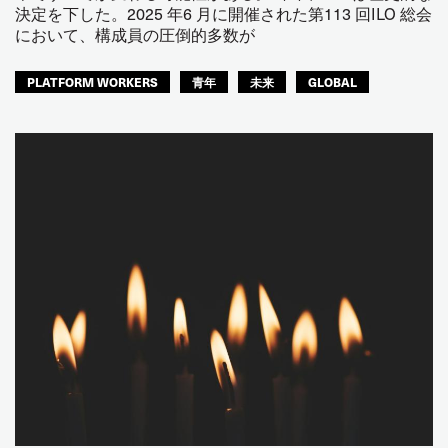
決定を下した。2025 年6 月に開催された第113 回ILO 総会
において、構成員の圧倒的多数が
PLATFORM WORKERS
青年
未来
GLOBAL