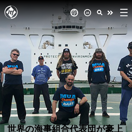
Skip
to
Take
main
content
action
世界の海事組合代表団が豪上