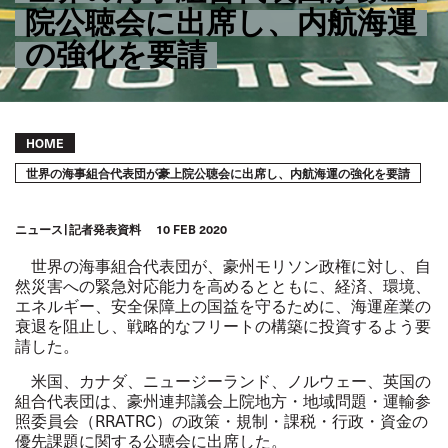
院公聴会に出席し、内航海運
の強化を要請
Breadcrumb
HOME
世界の海事組合代表団が豪上院公聴会に出席し、内航海運の強化を要請
ニュース
記者発表資料
10 FEB 2020
世界の海事組合代表団が、豪州モリソン政権に対し、自
然災害への緊急対応能力を高めるとともに、経済、環境、
エネルギー、安全保障上の国益を守るために、海運産業の
衰退を阻止し、戦略的なフリートの構築に投資するよう要
請した。
米国、カナダ、ニュージーランド、ノルウェー、英国の
組合代表団は、豪州連邦議会上院地方・地域問題・運輸参
照委員会（RRATRC）の政策・規制・課税・行政・資金の
優先課題に関する公聴会に出席した。