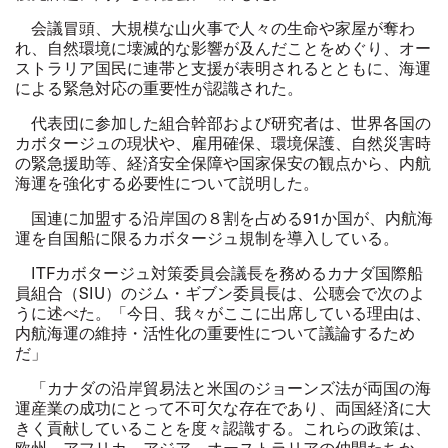
会議冒頭、大規模な山火事で人々の生命や家屋が奪わ
れ、自然環境に壊滅的な影響が及んだことをめぐり、オー
ストラリア国民に連帯と支援が表明されるとともに、海運
による緊急対応の重要性が認識された。
代表団に参加した組合幹部および研究者は、世界各国の
カボタージュの現状や、雇用確保、環境保護、自然災害時
の緊急援助等、経済安全保障や国家保安の観点から、内航
海運を強化する必要性について説明した。
国連に加盟する沿岸国の８割を占める91か国が、内航海
運を自国船に限るカボタージュ規制を導入している。
ITF
カボタージュ対策委員会議長を務めるカナダ国際船
員組合（SIU）のジム・ギブン委員長は、公聴会で次のよ
うに述べた。「今日、我々がここに出席している理由は、
内航海運の維持・活性化の重要性について議論するため
だ」
「カナダの沿岸貿易法と米国のジョーンズ法が両国の海
運産業の成功にとって不可欠な存在であり、両国経済に大
きく貢献していることを度々認識する。これらの政策は、
欧州、アフリカ、アジア、オーストラリアの仲間たちか