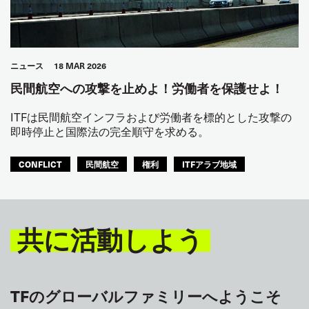
ニュース
18 MAR 2026
民間航空への攻撃を止めよ！労働者を保護せよ！
ITFは民間航空インフラおよび労働者を標的とした攻撃の
即時停止と国際法の完全順守を求める。
CONFLICT
民間航空
権利
ITFアラブ地域
共に活動しよう
TFのグローバルファミリーへようこそ