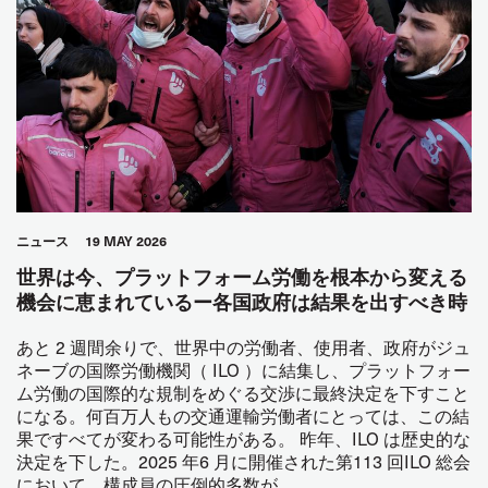
ニュース
19 MAY 2026
世界は今、プラットフォーム労働を根本から変える
機会に恵まれているー各国政府は結果を出すべき時
あと 2 週間余りで、世界中の労働者、使用者、政府がジュ
ネーブの国際労働機関（ ILO ）に結集し、プラットフォー
ム労働の国際的な規制をめぐる交渉に最終決定を下すこと
になる。何百万人もの交通運輸労働者にとっては、この結
果ですべてが変わる可能性がある。 昨年、ILO は歴史的な
決定を下した。2025 年6 月に開催された第113 回ILO 総会
において、構成員の圧倒的多数が