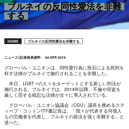
ブルネイの反同性愛法を非難
する
Breadcrumb
ブルネイの反同性愛法を非難する
HOME
ニュース
記者発表資料
04 APR 2019
グローバル・ユニオンは、同性愛行為に投石による死刑を
科す法律がブルネイで施行されることを非難した。
本日、LGBT +の人々をターゲットとする新しい刑法が
施行される。ブルネイでは、2014年以降、不倫や窃盗を
厳しく罰する残忍な法律が次々に導入されている。
グローバル・ユニオン協議会（CGU）議長を務めるステ
ィーブ・コットンITF書記長は、「我々が代表する何億人
もの労働者を代表し、ブルネイの新法を強く非難する」と
述べた。