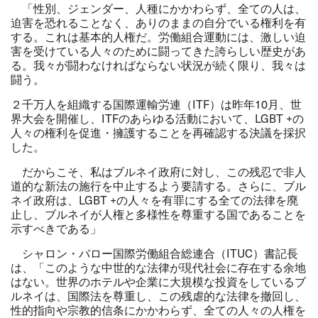
「性別、ジェンダー、人種にかかわらず、全ての人は、
迫害を恐れることなく、ありのままの自分でいる権利を有
する。これは基本的人権だ。労働組合運動には、激しい迫
害を受けている人々のために闘ってきた誇らしい歴史があ
る。我々が闘わなければならない状況が続く限り、我々は
闘う。
２千万人を組織する国際運輸労連（ITF）は昨年10月、世
界大会を開催し、ITFのあらゆる活動において、LGBT +の
人々の権利を促進・擁護することを再確認する決議を採択
した。
だからこそ、私はブルネイ政府に対し、この残忍で非人
道的な新法の施行を中止するよう要請する。さらに、ブル
ネイ政府は、LGBT +の人々を有罪にする全ての法律を廃
止し、ブルネイが人権と多様性を尊重する国であることを
示すべきである」
シャロン・バロー国際労働組合総連合（ITUC）書記長
は、「このような中世的な法律が現代社会に存在する余地
はない。世界のホテルや企業に大規模な投資をしているブ
ルネイは、国際法を尊重し、この残虐的な法律を撤回し、
性的指向や宗教的信条にかかわらず、全ての人々の人権を