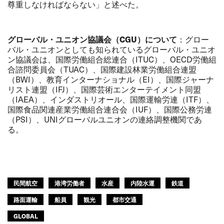
尊重しなければならない」と述べた。
グローバル・ユニオン協議会（CGU）について
：グロー
バル・ユニオンとしても知られているグローバル・ユニオ
ン協議会は、国際労働組合総連合（ITUC）、OECD労働組
合諮問委員会（TUAC）、国際建設林業労働組合連盟
（BWI）、教育インターナショナル（EI）、国際ジャーナ
リスト連盟（IFJ）、国際芸術エンターテイメント同盟
（IAEA）、インダストリオール、国際運輸労連（ITF）、
国際食品関連産業労働組合連合会（IUF）、国際公務労連
（PSI）、UNIグローバルユニオンの連絡調整機関であ
る。
民間航空
港湾労働者
水産
内陸水運
鉄道
路面運輸
船員
観光
都市交通
GLOBAL