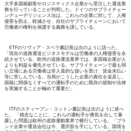
大手多国籍顧客やロジスティクス企業から受注した運送業
務を行っていることが判明した。ドイツのサプライチェー
ンデューデリジェンス法は、これらの企業に対して、人権
侵害を防止、軽減させ、自社のサプライチェーンにおいて
労働者の権利を保護する義務を課している。
ETFのリヴィア・スペラ書記長は次のように語った。
「現在の道路運送ビジネスモデルは労働者の人権侵害を永
続させている。欧州の道路運送業界では、多国籍企業が人
よりも利益を優先させている。サプライチェーンで最も弱
い立場にある労働者は非人道的な扱いを受け、賃金未払い
等に苦しんでいる。当局がこうした企業の責任を追及し、
国籍に関係なくすべての運転手のために既存の規制や法律
を実施することが極めて重要だ」
ITFのスティーブン・コットン書記長は次のように述べ
た。 「残念なことに、これらの運転手が勇気を出して暴
露した問題は欧州の道路運動業界で横行している。「ブラ
ンド企業や運送会社は今、選択肢を手にしている。国境を