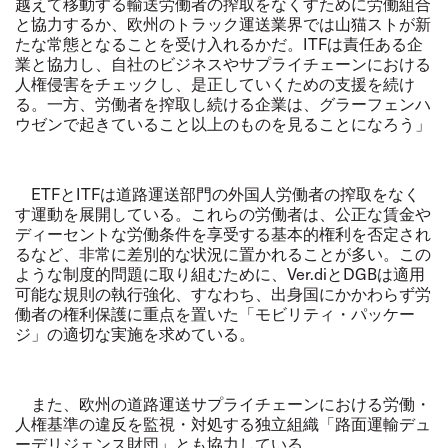
越えて移動する輸送労働者の搾取をなくすために労働組合
と協力するか、欧州のトラック運送業界では山猫ストが新
たな常態となることを受け入れるかだ。ITFは責任ある企
業と協力し、自社のビジネスやサプライチェーンにおける
人権侵害をチェックし、是正していくための支援を続け
る。一方、労働者を搾取し続ける企業は、グラーフェンハ
ウゼンで起きていること以上のものを見ることになろう」
ETFとITFは道路運送部門の外国人労働者の搾取をなく
す運動を展開している。これらの労働者は、公正な賃金や
ディーセントな労働条件を享受する基本的権利を否定され
るなど、非常に差別的な状況に置かれることが多い。この
ような制度的問題に取り組むために、Ver.diとDGBは適用
可能な規則の執行強化、すなわち、出身国にかかわらず労
働者の権利保護に重点を置いた「モビリティ・パッケー
ジ」の適切な実施を求めている。
また、欧州の道路運送サプライチェーンにおける労働・
人権基準の違反を監視・対処する独立組織「路面運輸デュ
ーデリジェンス財団」とも協力している。