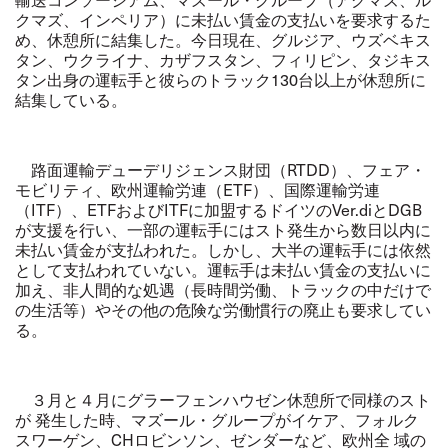
クマズ、インペリア）に未払い賃金の支払いを要求するた
め、休憩所に結集した。今日現在、グルジア、ウズベキス
タン、ウクライナ、カザフスタン、フィリピン、タジキス
タン出身の運転手と彼らのトラック130台以上が休憩所に
結集している。
路面運輸デューデリジェンス財団（RTDD）、フェア・
モビリティ、欧州運輸労連（ETF）、国際運輸労連
（ITF）、ETFおよびITFに加盟するドイツのVer.diとDGB
が支援を行い、一部の運転手にはスト発生から数日以内に
未払い賃金が支払われた。しかし、大半の運転手には依然
として支払われていない。運転手は未払い賃金の支払いに
加え、非人間的な処遇（長時間労働、トラックの中だけで
の生活等）やその他の危険な労働慣行の廃止も要求してい
る。
３月と４月にグラーフェンハウゼン休憩所で同様のスト
が 発生した時、マズール・グループがイケア、フォルク
スワーゲン、CHロビンソン、ゼンダーなど、欧州全 域の