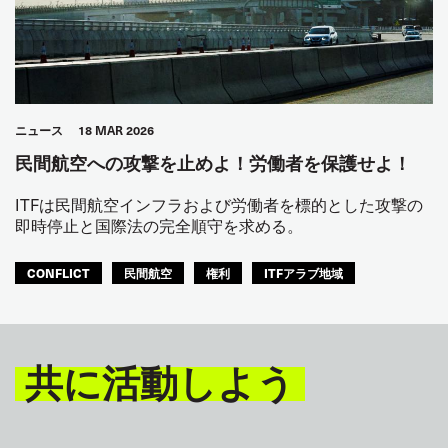
ニュース
18 MAR 2026
民間航空への攻撃を止めよ！労働者を保護せよ！
ITFは民間航空インフラおよび労働者を標的とした攻撃の
即時停止と国際法の完全順守を求める。
CONFLICT
民間航空
権利
ITFアラブ地域
共に活動しよう