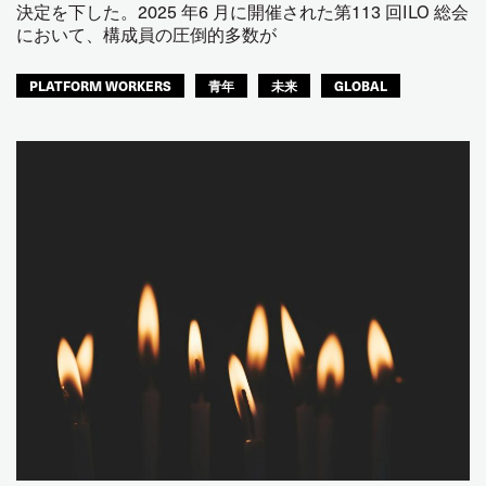
決定を下した。2025 年6 月に開催された第113 回ILO 総会
において、構成員の圧倒的多数が
PLATFORM WORKERS
青年
未来
GLOBAL