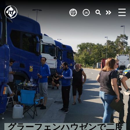
Skip
to
Take
main
content
action
グラーフェンハウゼンで二度