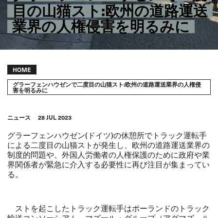
目の山猫スト:欧州の道路運送
業界の人権侵害を明るみに
Breadcrumb
HOME
グラーフェンハウゼンで二度目の山猫スト:欧州の道路運送業界の人権侵
害を明るみに
ニュース
28 JUL 2023
グラーフェンハウゼン(ドイツ)の休憩所でトラック運転手
による二度目の山猫ストが発生し、欧州の道路運送業界の
制度的問題や、外国人労働者の人権保護のために政府や業
界関係者が緊急に介入する必要性に再び注目が集まってい
る。
ストを起こしたトラック運転手はポーランドのトラック
輸送コンソーシアム、マズール・グループ（アグマズ、ル