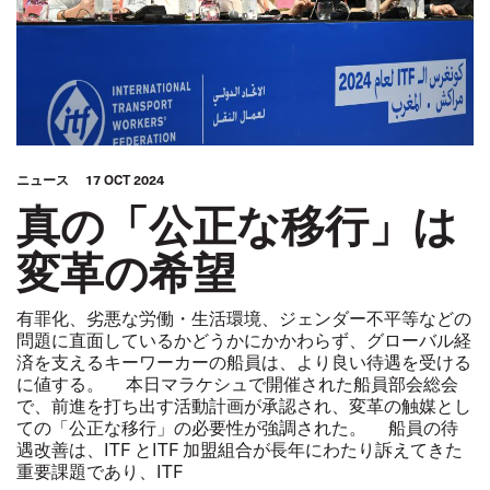
ニュース
17 OCT 2024
真の「公正な移行」は
変革の希望
有罪化、劣悪な労働・生活環境、ジェンダー不平等などの
問題に直面しているかどうかにかかわらず、グローバル経
済を支えるキーワーカーの船員は、より良い待遇を受ける
に値する。 本日マラケシュで開催された船員部会総会
で、前進を打ち出す活動計画が承認され、変革の触媒とし
ての「公正な移行」の必要性が強調された。 船員の待
遇改善は、ITF とITF 加盟組合が長年にわたり訴えてきた
重要課題であり、ITF