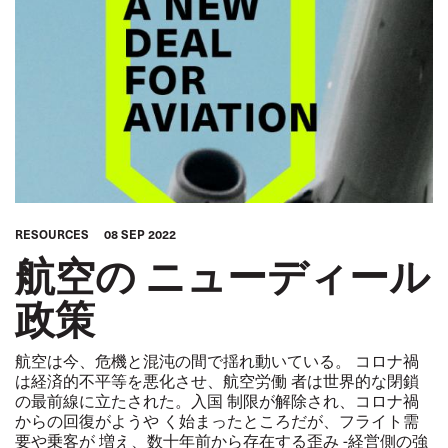
RESOURCES
08 SEP 2022
航空の ニューディール
政策
航空は今、危機と混沌の間で揺れ動いている。 コロナ禍
は経済的不平等を悪化させ、航空労働 者は世界的な閉鎖
の最前線に立たされた。入国 制限が解除され、コロナ禍
からの回復がようや く始まったところだが、フライト需
要や乗客が 増え、数十年前から存在する歪み -経営側の強