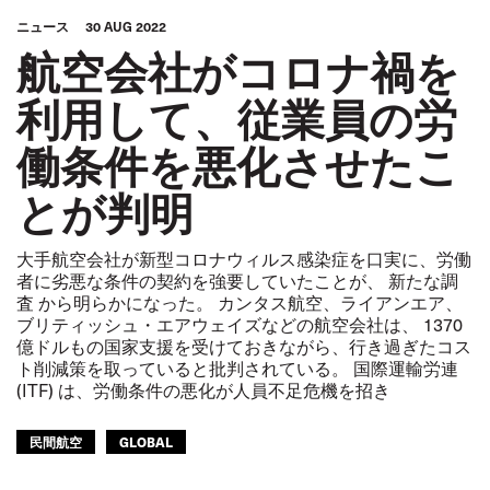
ニュース
30 AUG 2022
航空会社がコロナ禍を
利用して、従業員の労
働条件を悪化させたこ
とが判明
大手航空会社が新型コロナウィルス感染症を口実に、労働
者に劣悪な条件の契約を強要していたことが、 新たな調
査 から明らかになった。 カンタス航空、ライアンエア、
ブリティッシュ・エアウェイズなどの航空会社は、 1370
億ドルもの国家支援を受けておきながら、行き過ぎたコス
ト削減策を取っていると批判されている。 国際運輸労連
(ITF) は、労働条件の悪化が人員不足危機を招き
民間航空
GLOBAL