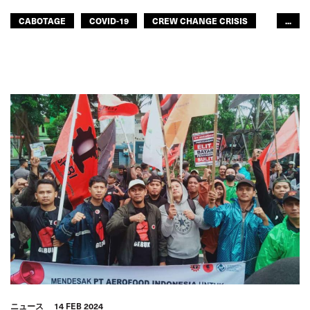
CABOTAGE
COVID-19
CREW CHANGE CRISIS
...
JUST TRANSITION
MARITIME LABOUR CONVENTION
船員
女性
青年
船員
ITF2024年世界大会
GLOBAL
ニュース
14 FEB 2024