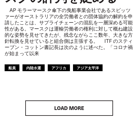
AP モラーマースク傘下の曳船事業会社であるスビッツ
ァーがオーストラリアの全労働者との団体協約の解約を申
請したことは、サプライチェーンの混乱を一層深める可能
性がある。マースクは運輸労働者の権利に対して概ね建設
的な姿勢を見せてきたが、残念ながらここ数年、大きな方
針転換を見せていると組合側は主張する。 ITF のスティ
ーブン・コットン書記長は次のように述べた。「コロナ禍
が始まって以来
船員
内陸水運
アフリカ
アジア太平洋
LOAD MORE