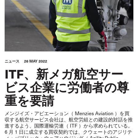
ニュース
26 MAY 2022
ITF、新メガ航空サー
ビス企業に労働者の尊
重を要請
メンジイズ・アビエーション（ Menzies Aviation ）を買
収する航空サービス会社は、航空労組との建設的対話を推
進するよう、国際運輸労連（ ITF ）から求められている。
6 月 1 日に成立する買収契約では、クウェートのアジリテ
ィ・パブリック・ウェアハウジング（ Agility Public