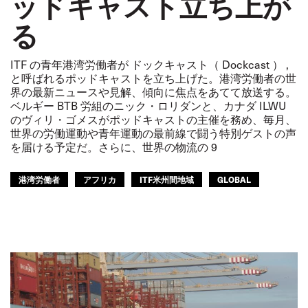
ッドキャスト立ち上が
る
ITF の青年港湾労働者が ドックキャスト（ Dockcast ） ,
と呼ばれるポッドキャストを立ち上げた。港湾労働者の世
界の最新ニュースや見解、傾向に焦点をあてて放送する。
ベルギー BTB 労組のニック・ロリダンと、カナダ ILWU
のヴィリ・ゴメスがポッドキャストの主催を務め、毎月、
世界の労働運動や青年運動の最前線で闘う特別ゲストの声
を届ける予定だ。さらに、世界の物流の 9
港湾労働者
アフリカ
ITF米州間地域
GLOBAL