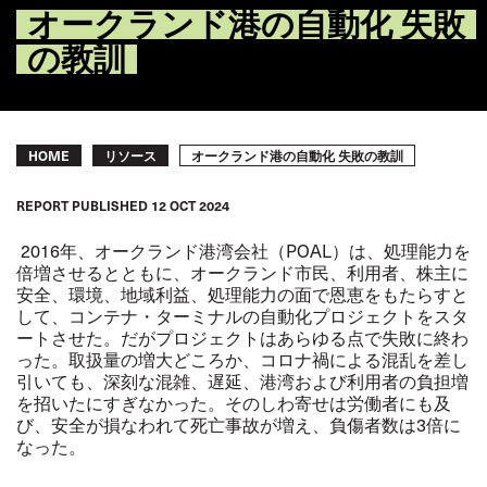
オークランド港の自動化 失敗
の教訓
Breadcrumb
オークランド港の自動化 失敗の教訓
HOME
リソース
REPORT
PUBLISHED
12 OCT 2024
2016年、オークランド港湾会社（POAL）は、処理能力を
倍増させるとともに、オークランド市民、利用者、株主に
安全、環境、地域利益、処理能力の面で恩恵をもたらすと
して、コンテナ・ターミナルの自動化プロジェクトをスタ
ートさせた。だがプロジェクトはあらゆる点で失敗に終わ
った。取扱量の増大どころか、コロナ禍による混乱を差し
引いても、深刻な混雑、遅延、港湾および利用者の負担増
を招いたにすぎなかった。そのしわ寄せは労働者にも及
び、安全が損なわれて死亡事故が増え、負傷者数は3倍に
なった。